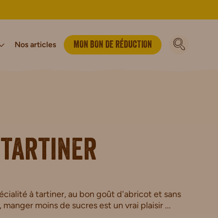
Nos articles
MON BON DE RÉDUCTION
vironnement
luten
Bio
Notre Histoire
Vegan
Sport & énergie
Biscuits Petit-déjeuner Bio
Barres Sportives
Biscuits Bio
 tartiner
en
ialité à tartiner, au bon goût d'abricot et sans
manger moins de sucres est un vrai plaisir ...