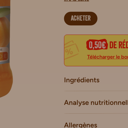
ACHETER
0,50€
de ré
Télécharger le bo
Ingrédients
Analyse nutritionnel
Allergènes