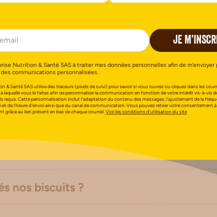
er les biscuits Gerblé quand on est dia
JE M’INSCR
 Maltitol ?
orise Nutrition & Santé SAS à traiter mes données personnelles afin de m’envoyer 
 des communications personnalisées.
a glycémie ?
on & Santé SAS utilise des traceurs (pixels de suivi) pour savoir si vous ouvrez ou cliquez dans les courri
 à laquelle vous le faites afin de personnaliser la communication en fonction de votre intérêt vis-à-vis d
els reçus. Cette personnalisation inclut l’adaptation du contenu des messages, l’ajustement de la fréq
i et de l’heure d’envoi ainsi que du canal de communication. Vous pouvez retirer votre consentement à
 grâce au lien présent en bas de chaque courriel.
Voir les conditions d’utilisation du site
e la farine CRC ?
ver les produits Gerblé ?
s nos biscuits ?