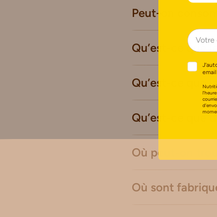
Peut-on consomm
Qu’est-ce que le
J’aut
email
Qu’est-ce que l
Nutriti
l’heure
courri
d’envo
moment
Qu’est-ce que d
Où peut-on trou
Où sont fabriqué