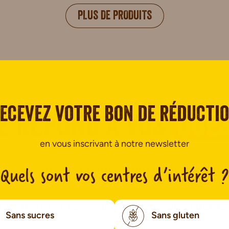
PLUS DE PRODUITS
ecevez votre bon de réducti
é répond à vos
ques
en vous inscrivant à notre newsletter
Quels sont vos centres d’intérêt ?
ns sans sucres ajoutés pour éviter le grig
ces entre le sans sucres et le sans sucres
Sans sucres
Sans gluten