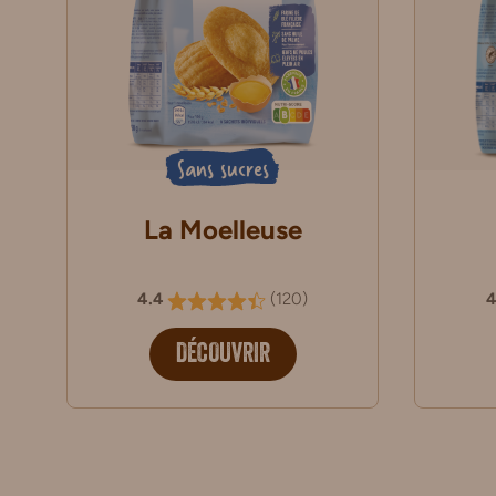
Sans sucres
La Moelleuse
4.4
(
120
)
4
DÉCOUVRIR