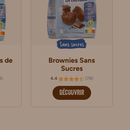
Sans sucres
s de
Brownies Sans
Sucres
3
)
4.4
(
78
)
DÉCOUVRIR