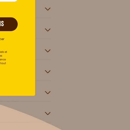
bétique ?
IS
par
els et
es
uence
 tout