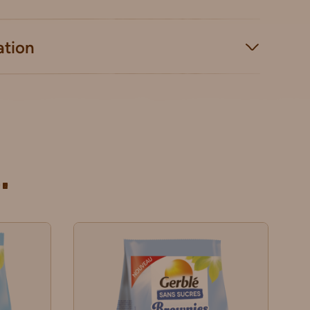
ation
.