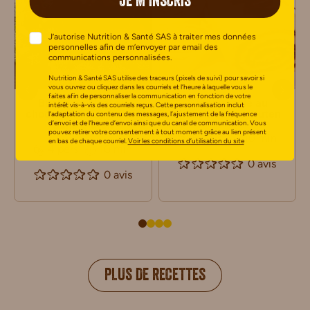
JE M’INSCRIS
J’autorise Nutrition & Santé SAS à traiter mes données
personnelles afin de m’envoyer par email des
communications personnalisées.
Nutrition & Santé SAS utilise des traceurs (pixels de suivi) pour savoir si
vous ouvrez ou cliquez dans les courriels et l’heure à laquelle vous le
faites afin de personnaliser la communication en fonction de votre
Bûche de Noël au
Gâteau roulé au
intérêt vis-à-vis des courriels reçus. Cette personnalisation inclut
chocolat et aux fraises
chocolat Sans Gluten
l’adaptation du contenu des messages, l’ajustement de la fréquence
d’envoi et de l’heure d’envoi ainsi que du canal de communication. Vous
Sans Gluten
pouvez retirer votre consentement à tout moment grâce au lien présent
8 pers
10 min
en bas de chaque courriel.
Voir les conditions d’utilisation du site
4 pers
10 min
0 avis
0 avis
PLUS DE RECETTES