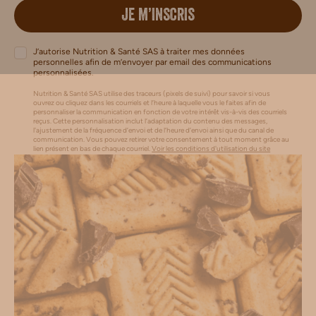
JE M’INSCRIS
J’autorise Nutrition & Santé SAS à traiter mes données
personnelles afin de m’envoyer par email des communications
personnalisées.
Nutrition & Santé SAS utilise des traceurs (pixels de suivi) pour savoir si vous
ouvrez ou cliquez dans les courriels et l’heure à laquelle vous le faites afin de
personnaliser la communication en fonction de votre intérêt vis-à-vis des courriels
reçus. Cette personnalisation inclut l’adaptation du contenu des messages,
l'ajustement de la fréquence d’envoi et de l’heure d’envoi ainsi que du canal de
communication. Vous pouvez retirer votre consentement à tout moment grâce au
lien présent en bas de chaque courriel.
Voir les conditions d'utilisation du site