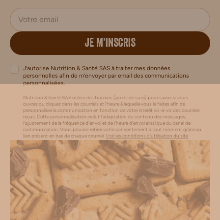
JE M’INSCRIS
J’autorise Nutrition & Santé SAS à traiter mes données
personnelles afin de m’envoyer par email des communications
personnalisées.
Nutrition & Santé SAS utilise des traceurs (pixels de suivi) pour savoir si vous
ouvrez ou cliquez dans les courriels et l’heure à laquelle vous le faites afin de
personnaliser la communication en fonction de votre intérêt vis-à-vis des courriels
reçus. Cette personnalisation inclut l’adaptation du contenu des messages,
l'ajustement de la fréquence d’envoi et de l’heure d’envoi ainsi que du canal de
communication. Vous pouvez retirer votre consentement à tout moment grâce au
lien présent en bas de chaque courriel.
Voir les conditions d'utilisation du site