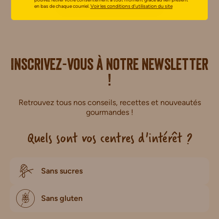
PARTAGER MA RECETTE
en bas de chaque courriel.
Voir les conditions d’utilisation du site
i.
Inscrivez-vous à notre newsletter
!
Retrouvez tous nos conseils, recettes et nouveautés
gourmandes !
Quels sont vos centres d'intérêt ?
Sans sucres
Sans gluten