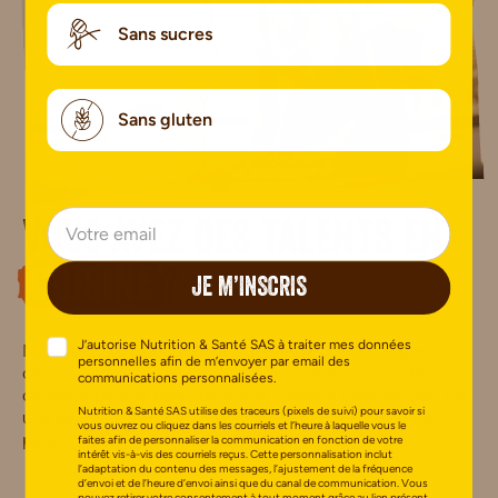
Sans sucres
Sans gluten
Vous avez des talents en
cuisine
?
JE M’INSCRIS
J’autorise Nutrition & Santé SAS à traiter mes données
N’hésitez plus, déposez votre recette sur notre site. Que
personnelles afin de m’envoyer par email des
ce soit un plat salé, une douceur sucrée ou une idée
communications personnalisées.
originale pour le petit-déjeuner, chaque contribution est
Nutrition & Santé SAS utilise des traceurs (pixels de suivi) pour savoir si
une source d’inspiration pour notre communauté de
vous ouvrez ou cliquez dans les courriels et l’heure à laquelle vous le
passionnés de bien-manger.
faites afin de personnaliser la communication en fonction de votre
intérêt vis-à-vis des courriels reçus. Cette personnalisation inclut
l’adaptation du contenu des messages, l’ajustement de la fréquence
d’envoi et de l’heure d’envoi ainsi que du canal de communication. Vous
pouvez retirer votre consentement à tout moment grâce au lien présent