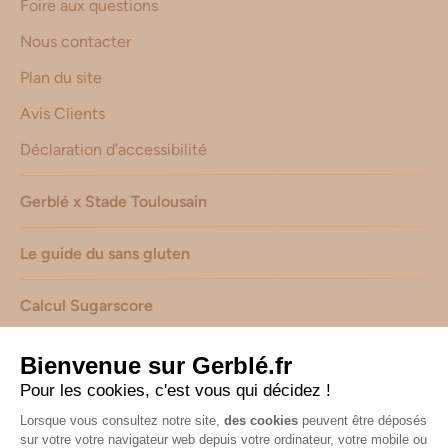
Foire aux questions
Nous contacter
Plan du site
Avis Clients
Déclaration d’accessibilité
Gerblé x Stade Toulousain
Le guide du sans gluten
Calcul Sugarscore
Suivez-nous sur les réseaux !