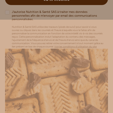
J’autorise Nutrition & Santé SAS à traiter mes données
personnelles afin de m’envoyer par email des communications
personnalisées.
Nutrition & Santé SAS utilise des traceurs (pixels de suivi) pour savoir si vous
ouvrez ou cliquez dans les courriels et l’heure à laquelle vous le faites afin de
personnaliser la communication en fonction de votre intérêt vis-à-vis des courriels
reçus. Cette personnalisation inclut l’adaptation du contenu des messages,
l'ajustement de la fréquence d’envoi et de l’heure d’envoi ainsi que du canal de
communication. Vous pouvez retirer votre consentement à tout moment grâce au
lien présent en bas de chaque courriel.
Voir les conditions d'utilisation du site