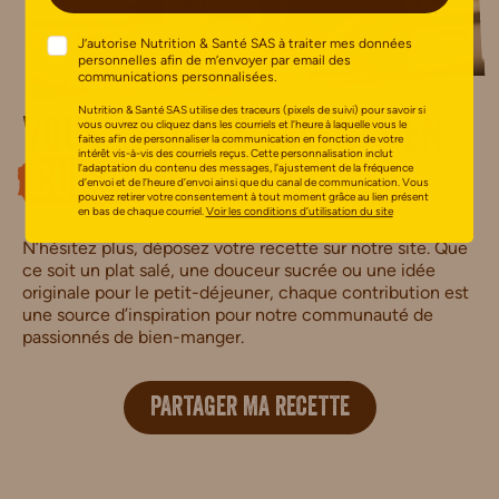
J’autorise Nutrition & Santé SAS à traiter mes données
personnelles afin de m’envoyer par email des
communications personnalisées.
Nutrition & Santé SAS utilise des traceurs (pixels de suivi) pour savoir si
Vous avez des talents en
vous ouvrez ou cliquez dans les courriels et l’heure à laquelle vous le
faites afin de personnaliser la communication en fonction de votre
intérêt vis-à-vis des courriels reçus. Cette personnalisation inclut
l’adaptation du contenu des messages, l’ajustement de la fréquence
cuisine
?
d’envoi et de l’heure d’envoi ainsi que du canal de communication. Vous
pouvez retirer votre consentement à tout moment grâce au lien présent
en bas de chaque courriel.
Voir les conditions d’utilisation du site
N’hésitez plus, déposez votre recette sur notre site. Que
ce soit un plat salé, une douceur sucrée ou une idée
originale pour le petit-déjeuner, chaque contribution est
une source d’inspiration pour notre communauté de
passionnés de bien-manger.
PARTAGER MA RECETTE