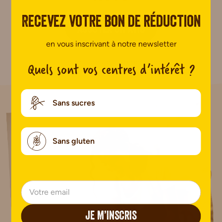
Recevez votre bon de réduction
AJOUTER UN AVIS
en vous inscrivant à notre newsletter
Pas encore de commentaire.
Quels sont vos centres d’intérêt ?
Sans sucres
Sans gluten
JE M’INSCRIS