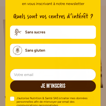
en vous inscrivant à notre newsletter
Quels sont vos centres d’intérêt ?
Sans sucres
Sans gluten
JE M’INSCRIS
J’autorise Nutrition & Santé SAS à traiter mes données
Vous avez des talents en
personnelles afin de m’envoyer par email des
communications personnalisées.