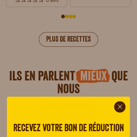
0 avis
PLUS DE RECETTES
Ils en parlent
mieux
que
nous
ci.
AJOUTER UN AVIS
Recevez votre bon de réduction
Pas encore de commentaire.