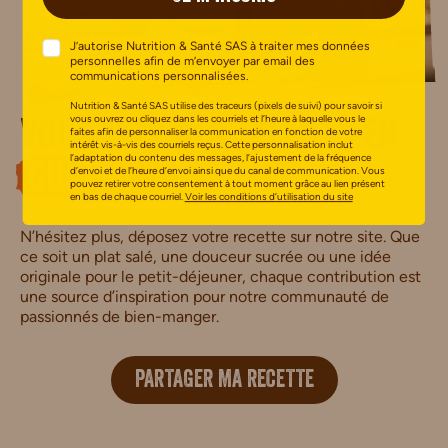
J’autorise Nutrition & Santé SAS à traiter mes données
personnelles afin de m’envoyer par email des
communications personnalisées.
Nutrition & Santé SAS utilise des traceurs (pixels de suivi) pour savoir si
vous ouvrez ou cliquez dans les courriels et l’heure à laquelle vous le
Vous avez des talents en
faites afin de personnaliser la communication en fonction de votre
intérêt vis-à-vis des courriels reçus. Cette personnalisation inclut
l’adaptation du contenu des messages, l’ajustement de la fréquence
cuisine
?
d’envoi et de l’heure d’envoi ainsi que du canal de communication. Vous
pouvez retirer votre consentement à tout moment grâce au lien présent
en bas de chaque courriel.
Voir les conditions d’utilisation du site
N’hésitez plus, déposez votre recette sur notre site. Que
ce soit un plat salé, une douceur sucrée ou une idée
originale pour le petit-déjeuner, chaque contribution est
une source d’inspiration pour notre communauté de
passionnés de bien-manger.
PARTAGER MA RECETTE