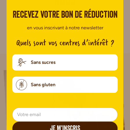
nous
Recevez votre bon de réduction
AJOUTER UN AVIS
en vous inscrivant à notre newsletter
Quels sont vos centres d’intérêt ?
Pas encore de commentaire.
Sans sucres
Sans gluten
JE M’INSCRIS