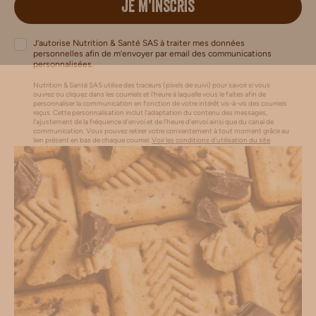
JE M’INSCRIS
J’autorise Nutrition & Santé SAS à traiter mes données
personnelles afin de m’envoyer par email des communications
personnalisées.
Nutrition & Santé SAS utilise des traceurs (pixels de suivi) pour savoir si vous
ouvrez ou cliquez dans les courriels et l’heure à laquelle vous le faites afin de
personnaliser la communication en fonction de votre intérêt vis-à-vis des courriels
reçus. Cette personnalisation inclut l’adaptation du contenu des messages,
l'ajustement de la fréquence d’envoi et de l’heure d’envoi ainsi que du canal de
communication. Vous pouvez retirer votre consentement à tout moment grâce au
lien présent en bas de chaque courriel.
Voir les conditions d'utilisation du site