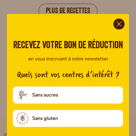
PLUS DE RECETTES
ci.
Recevez votre bon de réduction
Ils en parlent
mieux
que
nous
en vous inscrivant à notre newsletter
Quels sont vos centres d’intérêt ?
AJOUTER UN AVIS
Sans sucres
Pas encore de commentaire.
Sans gluten