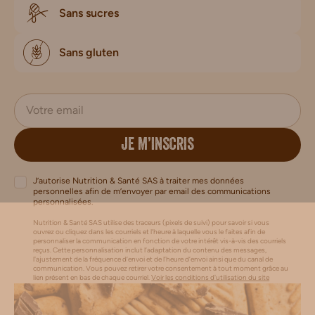
Sans sucres
Sans gluten
JE M’INSCRIS
J’autorise Nutrition & Santé SAS à traiter mes données
personnelles afin de m’envoyer par email des communications
personnalisées.
Nutrition & Santé SAS utilise des traceurs (pixels de suivi) pour savoir si vous
ouvrez ou cliquez dans les courriels et l’heure à laquelle vous le faites afin de
personnaliser la communication en fonction de votre intérêt vis-à-vis des courriels
reçus. Cette personnalisation inclut l’adaptation du contenu des messages,
l'ajustement de la fréquence d’envoi et de l’heure d’envoi ainsi que du canal de
communication. Vous pouvez retirer votre consentement à tout moment grâce au
lien présent en bas de chaque courriel.
Voir les conditions d'utilisation du site