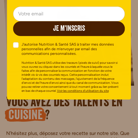
JE M’INSCRIS
J’autorise Nutrition & Santé SAS à traiter mes données
personnelles afin de m’envoyer par email des
communications personnalisées.
Nutrition & Santé SAS utilise des traceurs (pixels de suivi) pour savoir si
vous ouvrez ou cliquez dans les courriels et l’heure à laquelle vous le
faites afin de personnaliser la communication en fonction de votre
intérêt vis-à-vis des courriels reçus. Cette personnalisation inclut
l’adaptation du contenu des messages, l’ajustement de la fréquence
d’envoi et de l’heure d’envoi ainsi que du canal de communication. Vous
pouvez retirer votre consentement à tout moment grâce au lien présent
en bas de chaque courriel.
Voir les conditions d’utilisation du site
Vous avez des talents en
cuisine
?
N’hésitez plus, déposez votre recette sur notre site. Que