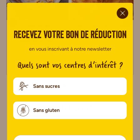
ci.
Velouté de
Pain Perdu aux Zestes
topinambour ricotta
d’Orange Confits Sans
Recevez votre bon de réduction
aux olives et éclats de
Gluten
galettes de maïs
4 pers
5 min
en vous inscrivant à notre newsletter
4 pers
30 min
0 avis
Quels sont vos centres d’intérêt ?
0 avis
Sans sucres
PLUS DE RECETTES
Sans gluten