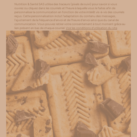
Nutrition & Santé SAS utilise des traceurs (pixels de suivi) pour savoir si vous
ouvrez ou cliquez dans les courriels et l’heure à laquelle vous le faites afin de
personnaliser la communication en fonction de votre intérêt vis-à-vis des courriels
reçus. Cette personnalisation inclut l’adaptation du contenu des messages,
l'ajustement de la fréquence d’envoi et de l’heure d’envoi ainsi que du canal de
communication. Vous pouvez retirer votre consentement à tout moment grâce au
lien présent en bas de chaque courriel.
Voir les conditions d'utilisation du site