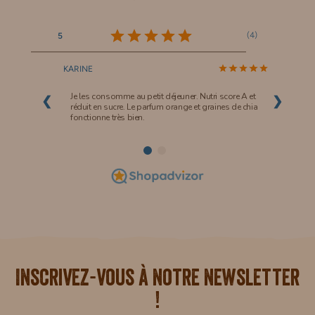
(
4
)
5
KARINE
Je les consomme au petit déjeuner. Nutri score A et
❮
❯
réduit en sucre. Le parfum orange et graines de chia
fonctionne très bien.
i.
Inscrivez-vous à notre newsletter
!