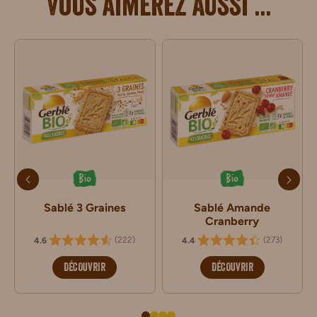
Vous aimerez aussi ...
Bio
Bio
Sablé 3 Graines
Sablé Amande
Cranberry
(
222
)
(
273
)
4.6
4.4
DÉCOUVRIR
DÉCOUVRIR