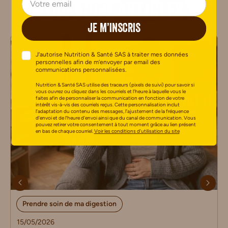
Tous nos
articles
JE M’INSCRIS
J’autorise Nutrition & Santé SAS à traiter mes données
personnelles afin de m’envoyer par email des
communications personnalisées.
Nutrition & Santé SAS utilise des traceurs (pixels de suivi) pour savoir si
vous ouvrez ou cliquez dans les courriels et l’heure à laquelle vous le
faites afin de personnaliser la communication en fonction de votre
intérêt vis-à-vis des courriels reçus. Cette personnalisation inclut
l’adaptation du contenu des messages, l’ajustement de la fréquence
d’envoi et de l’heure d’envoi ainsi que du canal de communication. Vous
pouvez retirer votre consentement à tout moment grâce au lien présent
en bas de chaque courriel.
Voir les conditions d’utilisation du site
Prendre soin de ma digestion
15/05/2026