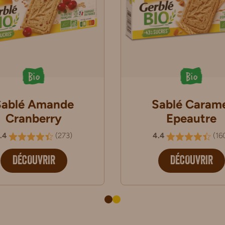
Bio
Bio
Sablé Amande
Sablé Caram
Cranberry
Epeautre
.4
(
273
)
4.4
(
16
DÉCOUVRIR
DÉCOUVRIR