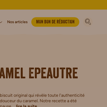
Nos articles
MON BON DE RÉDUCTION
vironnement
luten
Bio
Notre Histoire
Vegan
Sport & énergie
Biscuits Petit-déjeuner Bio
Barres Sportives
Biscuits Bio
ramel Epeautre
en
iscuit original qui révèle toute l'authenticité
a douceur du caramel. Notre recette a été
pause ...
lire la suite