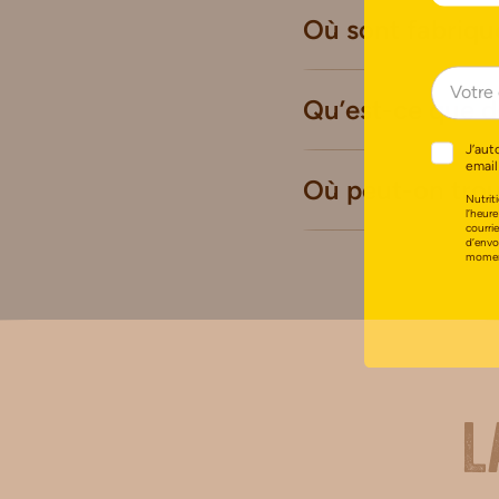
Où sont fabriqué
Qu’est-ce que d
J’aut
email
Où peut-on trou
Nutriti
l’heure
courri
d’envo
moment
L