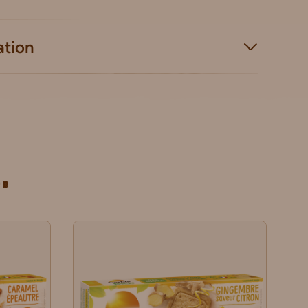
ation
.