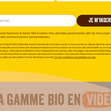
s nos biscuits ?
JE M’INSCR
e la farine CRC ?
orise Nutrition & Santé SAS à traiter mes données personnelles afin de m’envoyer 
 des communications personnalisées.
ver les produits Gerblé ?
on & Santé SAS utilise des traceurs (pixels de suivi) pour savoir si vous ouvrez ou cliquez dans les courri
 à laquelle vous le faites afin de personnaliser la communication en fonction de votre intérêt vis-à-vis d
els reçus. Cette personnalisation inclut l’adaptation du contenu des messages, l’ajustement de la fréq
i et de l’heure d’envoi ainsi que du canal de communication. Vous pouvez retirer votre consentement à
 grâce au lien présent en bas de chaque courriel.
Voir les conditions d’utilisation du site
a gamme bio en
vidé