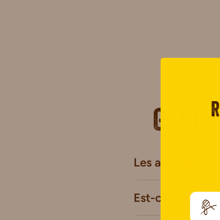
R
Gerbl
Les arômes sont-
Est-ce que Gerb