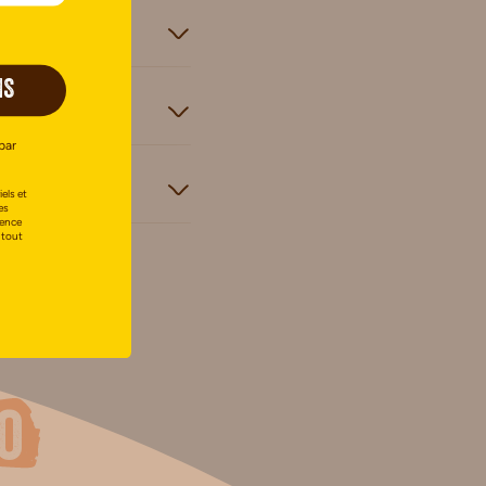
IS
par
els et
es
uence
 tout
o