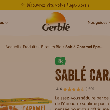
Découvrez vite votre Sugarscore !
es
Nos guides
Accueil
Produits
Biscuits Bio
Sablé Caramel Epeautre
cres & Sans Sucres Ajoutés
Notre savoir-faire français
Sans sucres
Sans gluten
Agir pour l’en
Sans g
Sans Sucres & Sans Sucres Ajoutés
Biscuits Sans Gluten
Bio
Sans Sucres & Sans Sucres Ajoutés
Gâteaux Sans Gluten
Sablé Ca
de Chocolat Sans Sucres Ajoutés
Tartines Sans Gluten
ns Sucres Ajoutés
Pains de mie Sans Gluten
r Sans Sucres Ajoutés
Petit-déjeuner Sans Glut
4.4
(
160
)
Laissez-vous séduire par ce b
de l'épeautre sublimé par l
pensée pour vous offrir une 