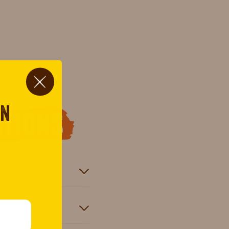
on
tions