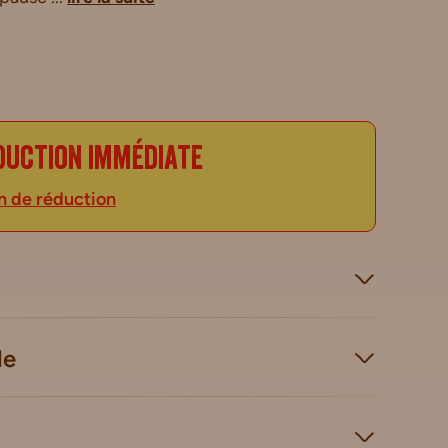
duction immédiate
n de réduction
le