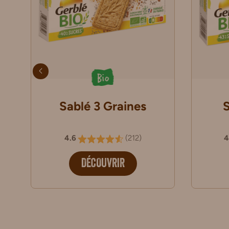
Bio
Sablé 3 Graines
4.6
(
212
)
4
DÉCOUVRIR