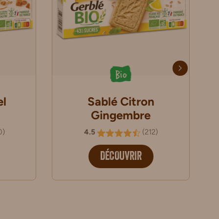
Bio
el
Sablé Citron
Gingembre
0
)
4.5
(
212
)
DÉCOUVRIR