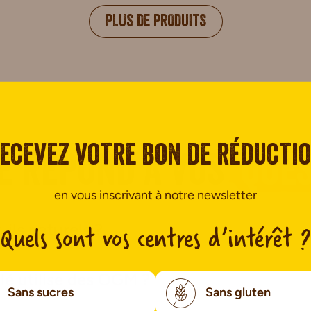
PLUS DE PRODUITS
ecevez votre bon de réducti
é répond à vos
ques
en vous inscrivant à notre newsletter
Quels sont vos centres d’intérêt ?
ils naturels ?
lé utilise des OGM ?
Sans sucres
Sans gluten