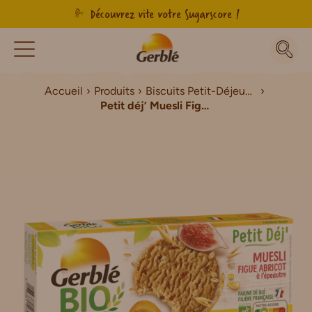
Découvrez vite votre Sugarscore !
Accueil
Produits
Biscuits Petit-Déjeuner Bio
Petit déj’ Muesli Figue Abricot