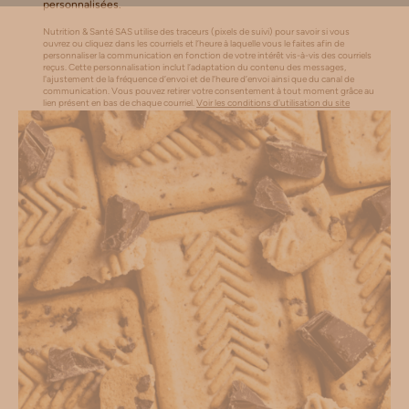
personnalisées.
Nutrition & Santé SAS utilise des traceurs (pixels de suivi) pour savoir si vous
ouvrez ou cliquez dans les courriels et l’heure à laquelle vous le faites afin de
personnaliser la communication en fonction de votre intérêt vis-à-vis des courriels
reçus. Cette personnalisation inclut l’adaptation du contenu des messages,
l'ajustement de la fréquence d’envoi et de l’heure d’envoi ainsi que du canal de
communication. Vous pouvez retirer votre consentement à tout moment grâce au
lien présent en bas de chaque courriel.
Voir les conditions d'utilisation du site