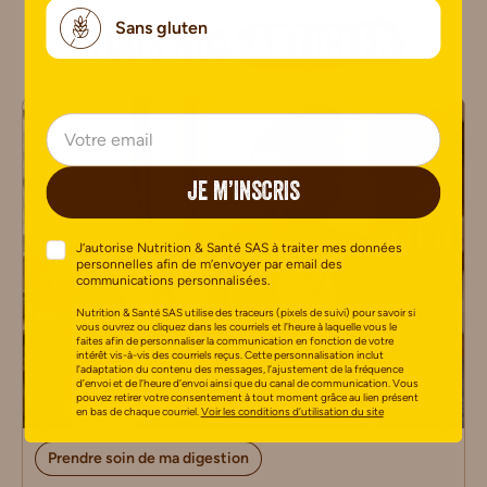
Sans gluten
Tous nos
articles
JE M’INSCRIS
J’autorise Nutrition & Santé SAS à traiter mes données
personnelles afin de m’envoyer par email des
communications personnalisées.
Nutrition & Santé SAS utilise des traceurs (pixels de suivi) pour savoir si
vous ouvrez ou cliquez dans les courriels et l’heure à laquelle vous le
faites afin de personnaliser la communication en fonction de votre
intérêt vis-à-vis des courriels reçus. Cette personnalisation inclut
l’adaptation du contenu des messages, l’ajustement de la fréquence
d’envoi et de l’heure d’envoi ainsi que du canal de communication. Vous
pouvez retirer votre consentement à tout moment grâce au lien présent
en bas de chaque courriel.
Voir les conditions d’utilisation du site
Prendre soin de ma digestion