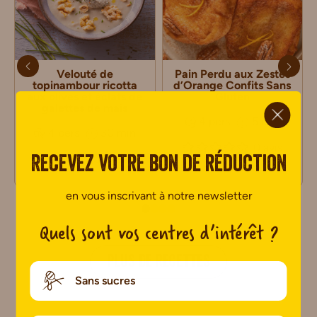
Velouté de
Pain Perdu aux Zestes
topinambour ricotta
d’Orange Confits Sans
aux olives et éclats de
Gluten
ci.
galettes de maïs
4 pers
5 min
4 pers
30 min
0 avis
0 avis
Recevez votre bon de réduction
en vous inscrivant à notre newsletter
Quels sont vos centres d’intérêt ?
PLUS DE RECETTES
Sans sucres