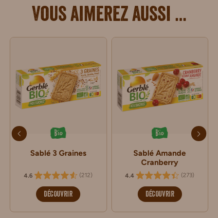
Vous aimerez aussi ...
Bio
Bio
Sablé 3 Graines
Sablé Amande
Cranberry
(
212
)
(
273
)
4.6
4.4
DÉCOUVRIR
DÉCOUVRIR