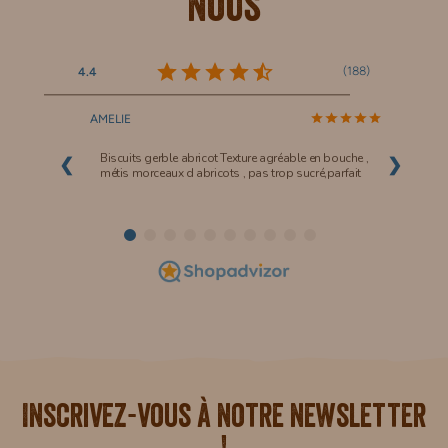
nous
(
188
)
4.4
AMELIE
Biscuits gerble abricot Texture agréable en bouche ,
❮
❯
métis morceaux d abricots , pas trop sucré,parfait
i.
Inscrivez-vous à notre newsletter