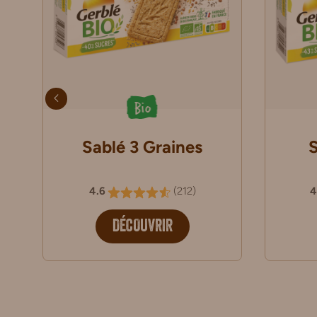
Bio
Sablé 3 Graines
4.6
(
212
)
4
DÉCOUVRIR