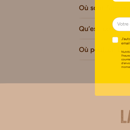
Où sont fabriqué
Qu’est-ce que d
J’aut
email
Où peut-on trou
Nutriti
l’heure
courri
d’envo
moment
L