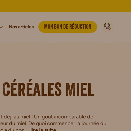
Nos articles
MON BON DE RÉDUCTION
éj’ Céréales Miel
vironnement
luten
Bio
Notre Histoire
Vegan
Sport & énergie
Biscuits Petit-déjeuner Bio
Barres Sportives
Biscuits Bio
’ Céréales Miel
en
t dej' au miel ! Un goût incomparable de
ceur du miel. De quoi commencer la journée du
o a du bon ...
lire la suite