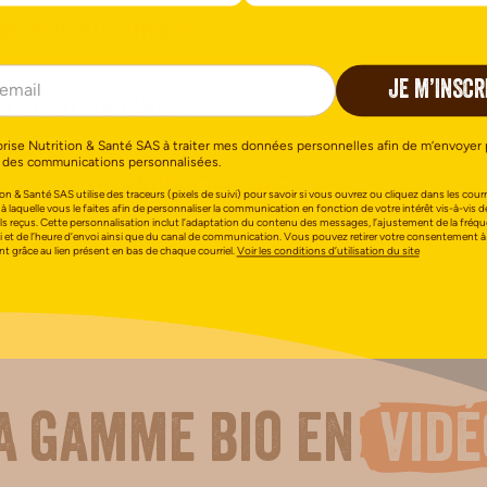
s nos biscuits ?
JE M’INSCR
e la farine CRC ?
orise Nutrition & Santé SAS à traiter mes données personnelles afin de m’envoyer 
 des communications personnalisées.
ver les produits Gerblé ?
on & Santé SAS utilise des traceurs (pixels de suivi) pour savoir si vous ouvrez ou cliquez dans les courri
 à laquelle vous le faites afin de personnaliser la communication en fonction de votre intérêt vis-à-vis d
els reçus. Cette personnalisation inclut l’adaptation du contenu des messages, l’ajustement de la fréq
i et de l’heure d’envoi ainsi que du canal de communication. Vous pouvez retirer votre consentement à
 grâce au lien présent en bas de chaque courriel.
Voir les conditions d’utilisation du site
a gamme bio en
vidé