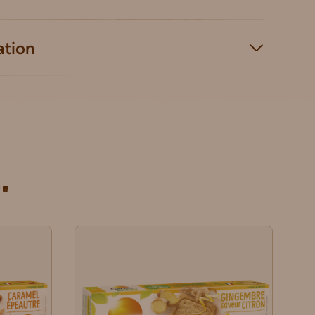
ation
.