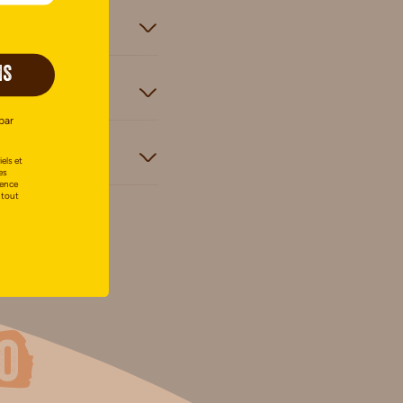
IS
par
els et
es
uence
 tout
o