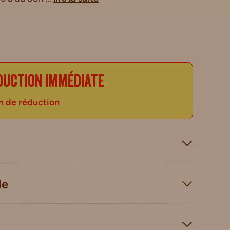
duction immédiate
n de réduction
le