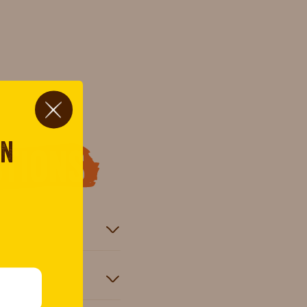
on
tions