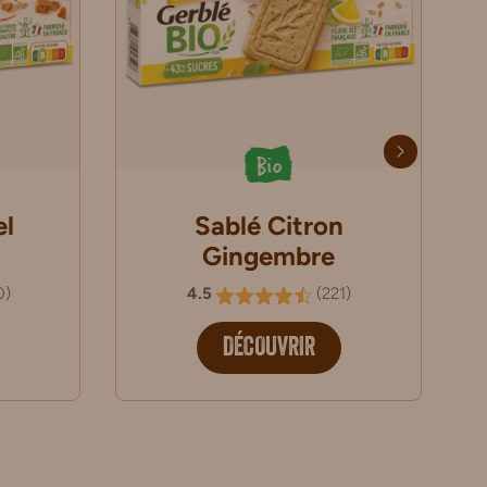
Bio
el
Sablé Citron
Gingembre
0
)
4.5
(
221
)
DÉCOUVRIR