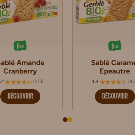
Bio
Bio
Sablé Amande
Sablé Caram
Cranberry
Epeautre
.4
(
273
)
4.4
(
16
DÉCOUVRIR
DÉCOUVRIR