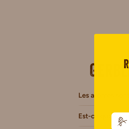
R
Gerbl
Les arômes sont-
Est-ce que Gerb