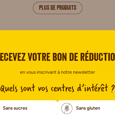
PLUS DE PRODUITS
ecevez votre bon de réducti
é répond à vos
ques
en vous inscrivant à notre newsletter
Quels sont vos centres d’intérêt ?
ils naturels ?
lé utilise des OGM ?
Sans sucres
Sans gluten