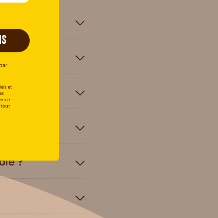
IS
 ?
par
els et
es
uence
 tout
blé ?