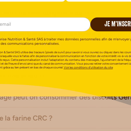
êt nutritionnel du germe de blé ?
JE M’INSCR
uits Gerblé peut-on consommer par jour
orise Nutrition & Santé SAS à traiter mes données personnelles afin de m’envoyer 
 des communications personnalisées.
on & Santé SAS utilise des traceurs (pixels de suivi) pour savoir si vous ouvrez ou cliquez dans les courri
ver les produits Gerblé ?
 à laquelle vous le faites afin de personnaliser la communication en fonction de votre intérêt vis-à-vis d
els reçus. Cette personnalisation inclut l’adaptation du contenu des messages, l’ajustement de la fréq
i et de l’heure d’envoi ainsi que du canal de communication. Vous pouvez retirer votre consentement à
 grâce au lien présent en bas de chaque courriel.
Voir les conditions d’utilisation du site
s nos biscuits ?
l âge peut on consommer des biscuits Ger
e la farine CRC ?