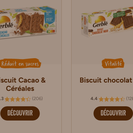
Réduit en sucres
Vitalité
iscuit Cacao &
Biscuit chocolat
Céréales
.3
(
206
)
4.4
(
12
DÉCOUVRIR
DÉCOUVRIR