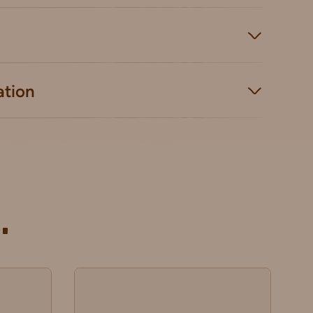
ation
.