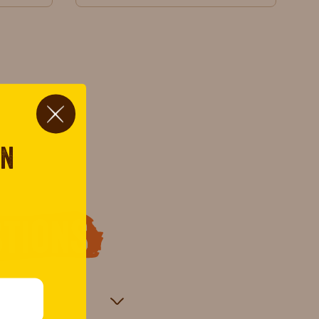
on
tions