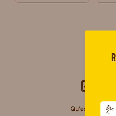
R
Gerbl
Qu’est-ce que l