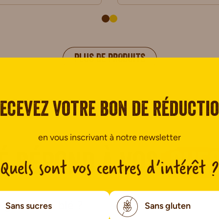
PLUS DE PRODUITS
ecevez votre bon de réducti
en vous inscrivant à notre newsletter
é répond à vos
ques
Quels sont vos centres d’intérêt ?
e germe de blé ?
Sans sucres
Sans gluten