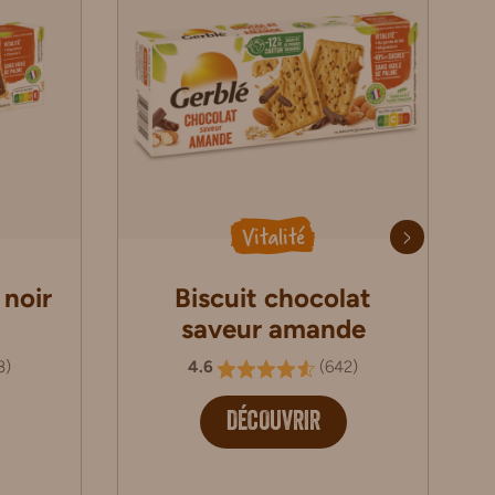
Vitalité
 noir
Biscuit chocolat
saveur amande
8
)
4.6
(
642
)
DÉCOUVRIR