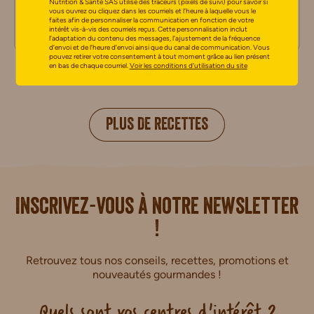
Nutrition & Santé SAS utilise des traceurs (pixels de suivi) pour savoir si
6 pers
vous ouvrez ou cliquez dans les courriels et l’heure à laquelle vous le
faites afin de personnaliser la communication en fonction de votre
1 avis
intérêt vis-à-vis des courriels reçus. Cette personnalisation inclut
0 avis
l’adaptation du contenu des messages, l’ajustement de la fréquence
d’envoi et de l’heure d’envoi ainsi que du canal de communication. Vous
pouvez retirer votre consentement à tout moment grâce au lien présent
en bas de chaque courriel.
Voir les conditions d’utilisation du site
PLUS DE RECETTES
i.
Inscrivez-vous à notre newsletter
!
Retrouvez tous nos conseils, recettes, promotions et
nouveautés gourmandes !
Quels sont vos centres d'intérêt ?