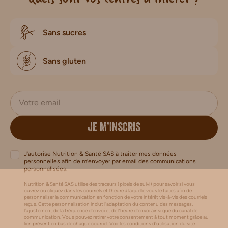
Sans sucres
Sans gluten
JE M’INSCRIS
J’autorise Nutrition & Santé SAS à traiter mes données
personnelles afin de m’envoyer par email des communications
personnalisées.
Nutrition & Santé SAS utilise des traceurs (pixels de suivi) pour savoir si vous
ouvrez ou cliquez dans les courriels et l’heure à laquelle vous le faites afin de
personnaliser la communication en fonction de votre intérêt vis-à-vis des courriels
reçus. Cette personnalisation inclut l’adaptation du contenu des messages,
l'ajustement de la fréquence d’envoi et de l’heure d’envoi ainsi que du canal de
communication. Vous pouvez retirer votre consentement à tout moment grâce au
lien présent en bas de chaque courriel.
Voir les conditions d'utilisation du site