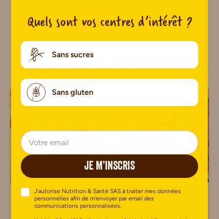
PLUS D’ARTICLES
Quels sont vos centres d’intérêt ?
Sans sucres
Vous aimerez ces recettes
Sans gluten
JE M’INSCRIS
Boulettes de chèvre
Cookies glacés Sans
J’autorise Nutrition & Santé SAS à traiter mes données
personnelles afin de m’envoyer par email des
frais aux fruits secs
Gluten
communications personnalisées.
Sans Gluten
4 pers