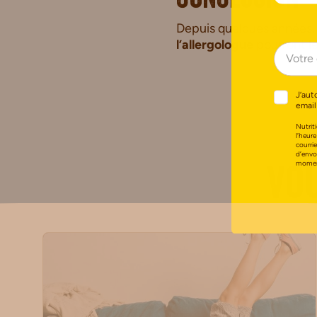
conclusion
Depuis quelques années, l
l’allergologue
pourront le
J’aut
email
Nutriti
l’heure
courri
d’envo
moment
Vou