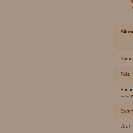
Alime
Pomme
Pois, 
Banane
papay
Escar
Œuf