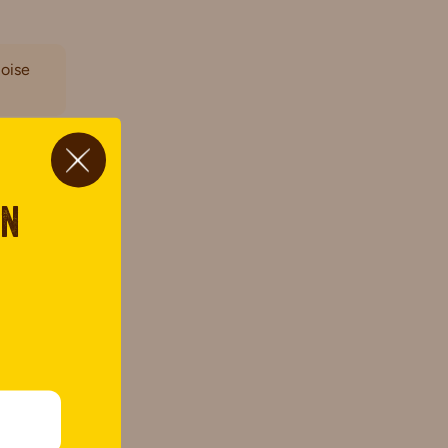
moise
on