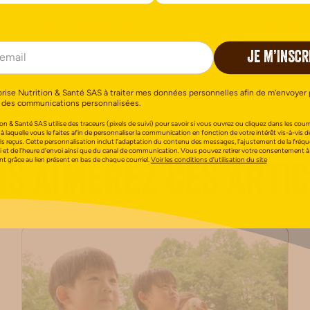
es allergies croisées sont en nette progression. Seuls d
s dépister et déterminer l’allergène principal.
JE M’INSCR
orise Nutrition & Santé SAS à traiter mes données personnelles afin de m’envoyer 
 des communications personnalisées.
on & Santé SAS utilise des traceurs (pixels de suivi) pour savoir si vous ouvrez ou cliquez dans les courri
 à laquelle vous le faites afin de personnaliser la communication en fonction de votre intérêt vis-à-vis d
els reçus. Cette personnalisation inclut l’adaptation du contenu des messages, l’ajustement de la fréq
i et de l’heure d’envoi ainsi que du canal de communication. Vous pouvez retirer votre consentement à
 grâce au lien présent en bas de chaque courriel.
Voir les conditions d’utilisation du site
s aimerez ces arti