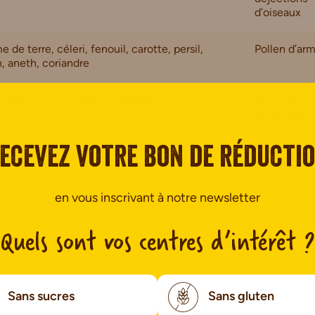
d’oiseaux
de terre, céleri, fenouil, carotte, persil,
Pollen d’ar
, aneth, coriandre
, banane, cacahuètes, tomate
Pollen de
graminées
e de porc
Chat
ecevez votre bon de réducti
en vous inscrivant à notre newsletter
Quels sont vos centres d’intérêt ?
Sans sucres
Sans gluten