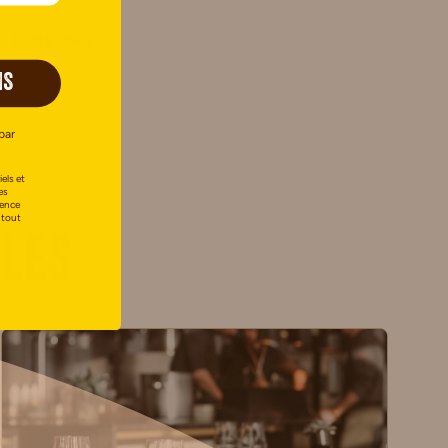
es
tests chez
IS
par
els et
es
uence
 tout
cles