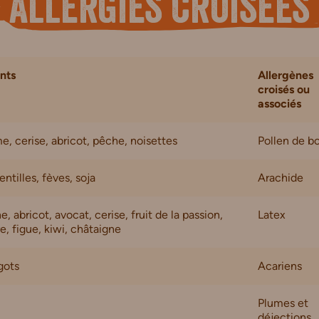
allergies croisées
nts
Allergènes
croisés ou
associés
, cerise, abricot, pêche, noisettes
Pollen de b
lentilles, fèves, soja
Arachide
, abricot, avocat, cerise, fruit de la passion,
Latex
e, figue, kiwi, châtaigne
gots
Acariens
Plumes et
déjections