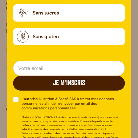
sans sucre
Sans sucres
Ingrédients
: Thé noir, pêches fraîches, menthe, eau.
Préparation
:
Sans gluten
Infuser le thé noir.
Laisser refroidir.
Ajouter des tranches de pêche et des feuilles de
menthe.
Servir avec des glaçons.
JE M’INSCRIS
J’autorise Nutrition & Santé SAS à traiter mes données
personnelles afin de m’envoyer par email des
4. Tarte salée aux
communications personnalisées.
Nutrition & Santé SAS utilise des traceurs (pixels de suivi) pour savoir si
épinards et feta
vous ouvrez ou cliquez dans les courriels et l’heure à laquelle vous le
faites afin de personnaliser la communication en fonction de votre
intérêt vis-à-vis des courriels reçus. Cette personnalisation inclut
l’adaptation du contenu des messages, l’ajustement de la fréquence
d’envoi et de l’heure d’envoi ainsi que du canal de communication. Vous