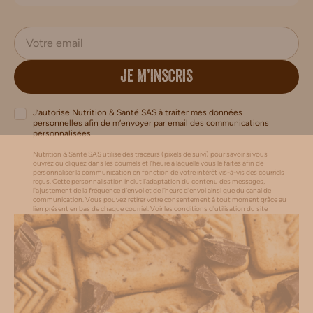
JE M’INSCRIS
J’autorise Nutrition & Santé SAS à traiter mes données
personnelles afin de m’envoyer par email des communications
personnalisées.
Nutrition & Santé SAS utilise des traceurs (pixels de suivi) pour savoir si vous
ouvrez ou cliquez dans les courriels et l’heure à laquelle vous le faites afin de
personnaliser la communication en fonction de votre intérêt vis-à-vis des courriels
reçus. Cette personnalisation inclut l’adaptation du contenu des messages,
l'ajustement de la fréquence d’envoi et de l’heure d’envoi ainsi que du canal de
communication. Vous pouvez retirer votre consentement à tout moment grâce au
lien présent en bas de chaque courriel.
Voir les conditions d'utilisation du site