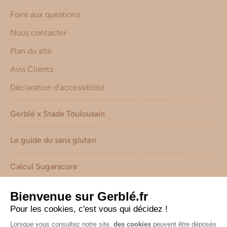
Foire aux questions
Nous contacter
Plan du site
Avis Clients
Déclaration d’accessibilité
Gerblé x Stade Toulousain
Le guide du sans gluten
Calcul Sugarscore
Suivez-nous sur les réseaux !