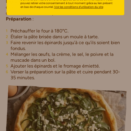
Ingrédients
: 1 pâte brisée sans sucres ajoutés, 300 g
pouvez retirer votre consentement à tout moment grâce au lien présent
d’épinards frais, 200 g de feta émiettée, 3 œufs, 200 ml
en bas de chaque courriel.
Voir les conditions d’utilisation du site
de crème fraîche, sel, poivre, muscade.
Préparation
:
Préchauffer le four à 180°C.
Étaler la pâte brisée dans un moule à tarte.
Faire revenir les épinards jusqu’à ce qu’ils soient bien
fondus.
Mélanger les œufs, la crème, le sel, le poivre et la
muscade dans un bol.
Ajouter les épinards et le fromage émietté.
Verser la préparation sur la pâte et cuire pendant 30-
35 minutes.