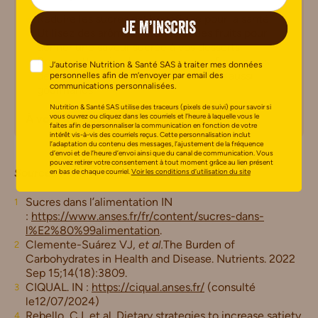
Réduire les sucres est bénéfique pour la santé.
JE M’INSCRIS
Utilisez des arômes naturels et des fruits pour
donner une saveur sucrée à vos desserts.
Des recettes simples peuvent transformer vos
J’autorise Nutrition & Santé SAS à traiter mes données
desserts en plats plus sains, mais tout aussi
personnelles afin de m’envoyer par email des
communications personnalisées.
gourmands.
Nutrition & Santé SAS utilise des traceurs (pixels de suivi) pour savoir si
vous ouvrez ou cliquez dans les courriels et l’heure à laquelle vous le
À vous de jouer !
faites afin de personnaliser la communication en fonction de votre
intérêt vis-à-vis des courriels reçus. Cette personnalisation inclut
l’adaptation du contenu des messages, l’ajustement de la fréquence
d’envoi et de l’heure d’envoi ainsi que du canal de communication. Vous
pouvez retirer votre consentement à tout moment grâce au lien présent
Sources :
en bas de chaque courriel.
Voir les conditions d’utilisation du site
Sucres dans l’alimentation IN
:
https://www.anses.fr/fr/content/sucres-dans-
l%E2%80%99alimentation
.
Clemente-Suárez VJ,
et al.
The Burden of
Carbohydrates in Health and Disease. Nutrients. 2022
Sep 15;14(18):3809.
CIQUAL. IN :
https://ciqual.anses.fr/
(consulté
le12/07/2024)
Rebello, CJ, et al.
Dietary strategies to increase satiety
,