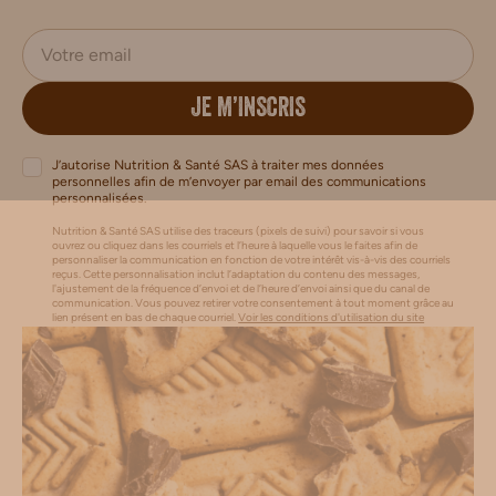
JE M’INSCRIS
J’autorise Nutrition & Santé SAS à traiter mes données
personnelles afin de m’envoyer par email des communications
personnalisées.
Nutrition & Santé SAS utilise des traceurs (pixels de suivi) pour savoir si vous
ouvrez ou cliquez dans les courriels et l’heure à laquelle vous le faites afin de
personnaliser la communication en fonction de votre intérêt vis-à-vis des courriels
reçus. Cette personnalisation inclut l’adaptation du contenu des messages,
l'ajustement de la fréquence d’envoi et de l’heure d’envoi ainsi que du canal de
communication. Vous pouvez retirer votre consentement à tout moment grâce au
lien présent en bas de chaque courriel.
Voir les conditions d'utilisation du site