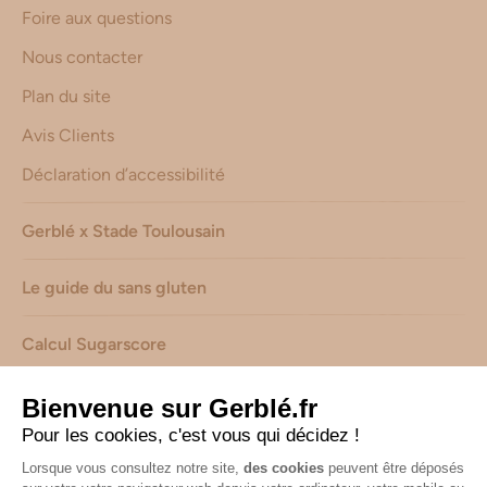
Foire aux questions
Nous contacter
Plan du site
Avis Clients
Déclaration d’accessibilité
Gerblé x Stade Toulousain
Le guide du sans gluten
Calcul Sugarscore
Suivez-nous sur les réseaux !