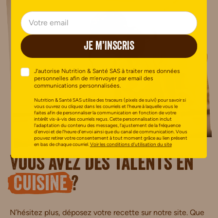
JE M’INSCRIS
J’autorise Nutrition & Santé SAS à traiter mes données
personnelles afin de m’envoyer par email des
communications personnalisées.
Nutrition & Santé SAS utilise des traceurs (pixels de suivi) pour savoir si
vous ouvrez ou cliquez dans les courriels et l’heure à laquelle vous le
faites afin de personnaliser la communication en fonction de votre
intérêt vis-à-vis des courriels reçus. Cette personnalisation inclut
l’adaptation du contenu des messages, l’ajustement de la fréquence
d’envoi et de l’heure d’envoi ainsi que du canal de communication. Vous
pouvez retirer votre consentement à tout moment grâce au lien présent
en bas de chaque courriel.
Voir les conditions d’utilisation du site
Vous avez des talents en
cuisine
?
N’hésitez plus, déposez votre recette sur notre site. Que