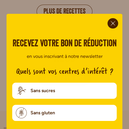
PLUS DE RECETTES
ci.
Recevez votre bon de réduction
Ils en parlent
mieux
que
en vous inscrivant à notre newsletter
nous
Quels sont vos centres d’intérêt ?
AJOUTER UN AVIS
Sans sucres
Pas encore de commentaire.
Sans gluten