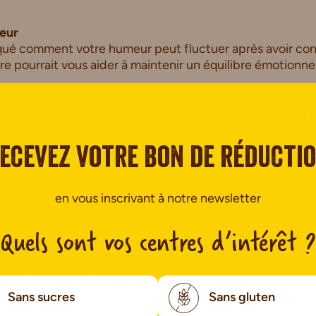
meur
ué comment votre humeur peut fluctuer après avoir co
re pourrait vous aider à maintenir un équilibre émotionnel
s
Psychiatry Research
suggère qu’une charge glycémique 
 Toutefois, des études supplémentaires sont nécessaires 
ecevez votre bon de réducti
tion
liorer votre clarté mentale, votre mémoire et votre capa
ns cognitives sont étroitement liées à votre alimentation
en vous inscrivant à notre newsletter
rée, avec une consommation raisonnée de sucres, contrib
Quels sont vos centres d’intérêt ?
lus grande capacité de réflexion.
sa consommation de sucres ?
Sans sucres
Sans gluten
joutés