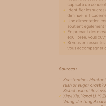
capacité de concent
Identifier les sucres
diminuer efficaceme
Une alimentation équ
soutient également v
En prenant des mesu
équilibrée, vous ouv
Si vous en ressentez
vous accompagner d
Sources :
Konstantinos Mantantz
rush or sugar crash?
Biobehavioral Review
Xinyi Xie, Yanqi Li, Y
Wang, Jie Tang,
Associ