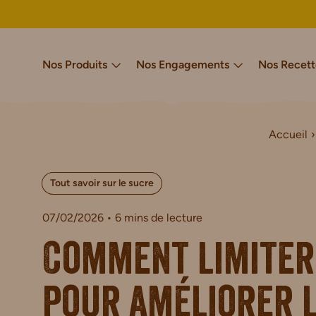
Nos Produits
Nos Engagements
Nos Recett
Accueil
Bien-être
100 ans d’expertise nutritionnelle
Petits-déjeuners
Le guide du sans gluten
Petit-Déjeuner
Desserts
Sans Su
Biscuits
Biscuits Petit-déjeuner
Biscuits 
Tout savoir sur le sucre
Galettes de maïs
Gâteaux Petit-déjeuner
Gâteaux 
Galettes de riz
Tartines Petit-déjeuner
Tablette 
07/02/2026
• 6 mins de lecture
À Saupoudrer
Barres Petit-déjeuner
Barres Sa
Boisson Petit-déjeuner
À tartine
Comment limiter
pour améliorer 