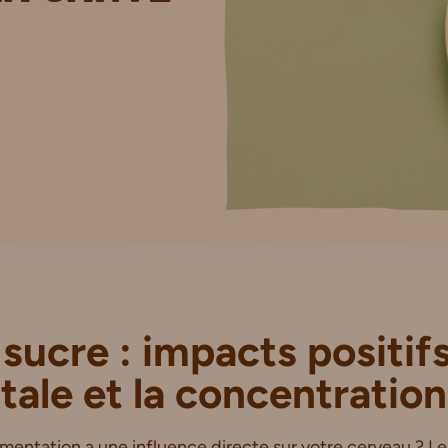
 sucre : impacts positifs
ale et la concentration
imentation a une influence directe sur votre cerveau ? 