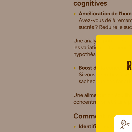
cognitives
Amélioration de l’hu
Avez-vous déjà remarq
sucrés ? Réduire le suc
Une analyse publiée dan
les variations d’humeur.
hypothèse.
R
Boost de la concentra
Si vous cherchez à amé
sachez que ces fonctio
Une alimentation équilib
concentration et à une p
Comment réduire 
Identifier les sucres a