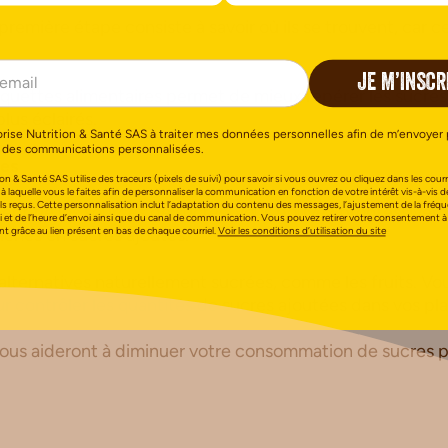
a première étape consiste à savoir où ils se trouvent, car c
JE M’INSCR
tiquettes alimentaires permet de mieux repérer les sucre
us éclairés.
orise Nutrition & Santé SAS à traiter mes données personnelles afin de m’envoyer 
 des communications personnalisées.
ves
on & Santé SAS utilise des traceurs (pixels de suivi) pour savoir si vous ouvrez ou cliquez dans les courri
 à laquelle vous le faites afin de personnaliser la communication en fonction de votre intérêt vis-à-vis d
els reçus. Cette personnalisation inclut l’adaptation du contenu des messages, l’ajustement de la fréq
dentifié les sources de sucres, vous pouvez progressivem
i et de l’heure d’envoi ainsi que du canal de communication. Vous pouvez retirer votre consentement à
riches en sucres ajoutés.
 grâce au lien présent en bas de chaque courriel.
Voir les conditions d’utilisation du site
es alternatives naturellement sucrées, comme les fruits. Vo
 contrôler les quantités de sucres ajoutées dans vos pla
vous aideront à diminuer votre consommation de sucres 