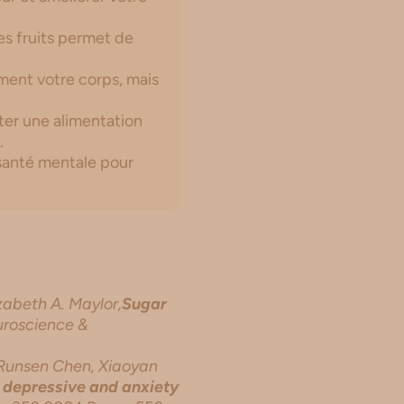
les fruits permet de
ement votre corps, mais
er une alimentation
.
 santé mentale pour
zabeth A. Maylor,
Sugar
uroscience &
, Runsen Chen, Xiaoyan
h depressive and anxiety