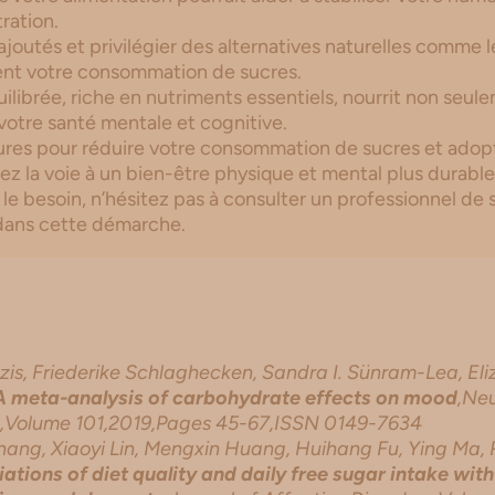
ration.
 ajoutés et privilégier des alternatives naturelles comme 
nt votre consommation de sucres.
ilibrée, riche en nutriments essentiels, nourrit non seul
otre santé mentale et cognitive.
res pour réduire votre consommation de sucres et adopt
rez la voie à un bien-être physique et mental plus durable
 le besoin, n’hésitez pas à consulter un professionnel de
ans cette démarche.
is, Friederike Schlaghecken, Sandra I. Sünram-Lea, Eli
 A meta-analysis of carbohydrate effects on mood
,Ne
s,Volume 101,2019,Pages 45-67,ISSN 0149-7634
i Zhang, Xiaoyi Lin, Mengxin Huang, Huihang Fu, Ying Ma
ations of diet quality and daily free sugar intake wit