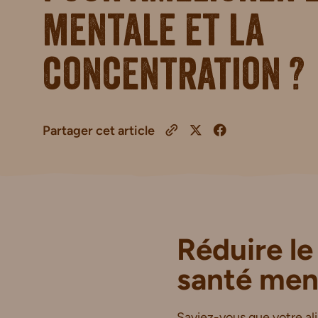
mentale et la
concentration ?
Partager cet article
Réduire le
santé ment
Saviez-vous que votre al