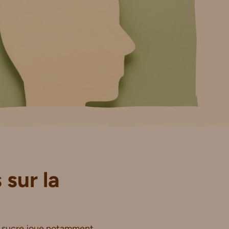
 sur la
Le sucre joue notamment