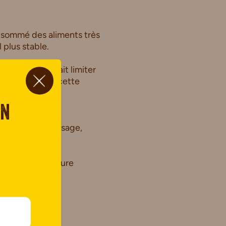
nsommé des aliments très
 plus stable.
réduite pourrait limiter
pour confirmer cette
on
cité d’apprentissage,
.
ue à une meilleure