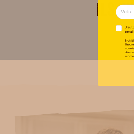
Ils e
J’aut
email
Nutriti
l’heure
courri
d’envo
moment