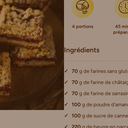
4 portions
45 mi
prépar
Ingrédients
70
g de farines sans gluten
70
g de farine de châtai
70
g de farine de sarrasi
100
g de poudre d’aman
100
g de sucre de canne
220
g de beurre en parce