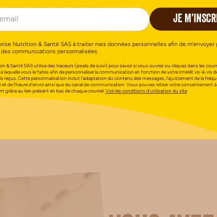
n parlent
mieux
que
JE M’INSCR
orise Nutrition & Santé SAS à traiter mes données personnelles afin de m’envoyer 
 des communications personnalisées.
AJOUTER UN AVIS
on & Santé SAS utilise des traceurs (pixels de suivi) pour savoir si vous ouvrez ou cliquez dans les courri
 à laquelle vous le faites afin de personnaliser la communication en fonction de votre intérêt vis-à-vis d
els reçus. Cette personnalisation inclut l’adaptation du contenu des messages, l’ajustement de la fréq
i et de l’heure d’envoi ainsi que du canal de communication. Vous pouvez retirer votre consentement à
 grâce au lien présent en bas de chaque courriel.
Voir les conditions d’utilisation du site
Pas encore de commentaire.