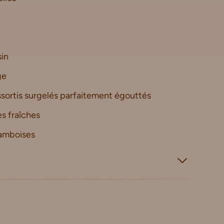
sin
ge
ssortis surgelés parfaitement égouttés
s fraîches
ramboises