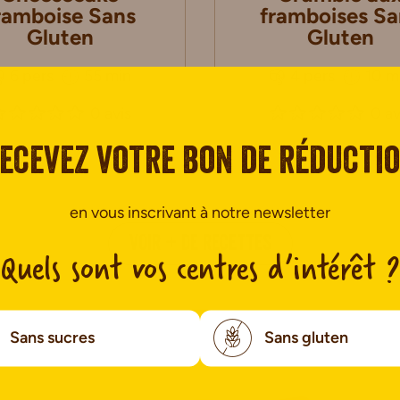
ramboise Sans
framboises Sa
Gluten
Gluten
6 pers
55 min
4 pers
10 m
0 avis
0 av
ecevez votre bon de réducti
en vous inscrivant à notre newsletter
VOIR + DE RECETTES
Quels sont vos centres d’intérêt ?
Sans sucres
Sans gluten