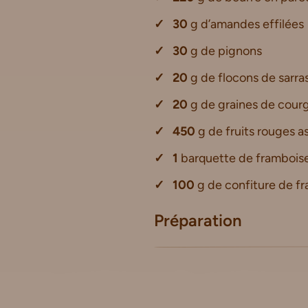
30
g d’amandes effilées
30
g de pignons
20
g de flocons de sarra
20
g de graines de cour
450
g de fruits rouges a
1
barquette de framboise
100
g de confiture de f
Préparation