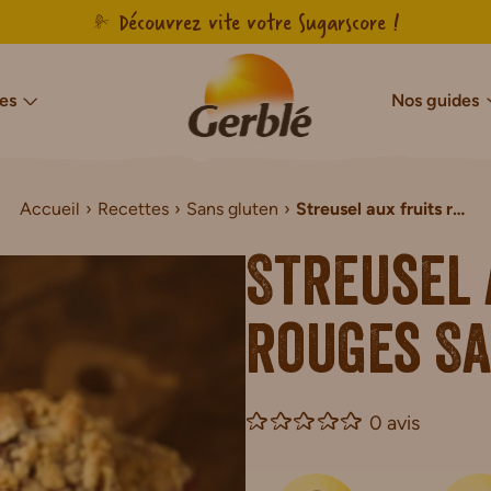
Découvrez vite votre Sugarscore !
es
Nos guides
Accueil
Recettes
Sans gluten
Streusel aux fruits rouges Sans Gluten
cres & Sans Sucres Ajoutés
Notre savoir-faire français
Sans sucres
Sans gluten
Agir pour l’en
Sans g
Sans Sucres & Sans Sucres Ajoutés
Biscuits Sans Gluten
Streusel 
Sans Sucres & Sans Sucres Ajoutés
Gâteaux Sans Gluten
de Chocolat Sans Sucres Ajoutés
Tartines Sans Gluten
rouges Sa
ns Sucres Ajoutés
Pains de mie Sans Gluten
r Sans Sucres Ajoutés
Petit-déjeuner Sans Glut
0 avis