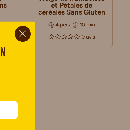
ns
et Pétales de
céréales Sans Gluten
in
4 pers
10 min
is
0 avis
on