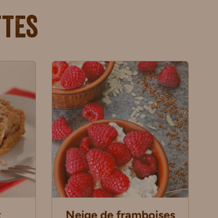
ttes
x
Neige de framboises