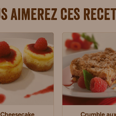
s aimerez ces rece
Cheesecake
Crumble au