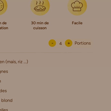
n de
30 min de
Facile
ation
cuisson
-
+
Portions
 (maïs, riz ...)
gnes
n
des
 blond
lles