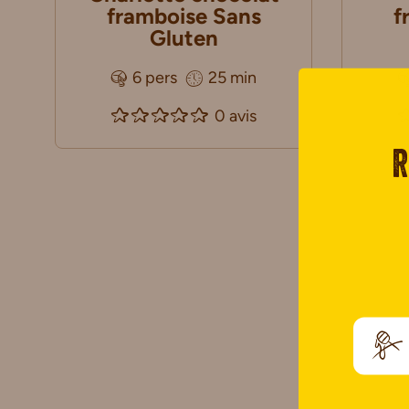
framboise Sans
f
Gluten
6 pers
25 min
0 avis
R