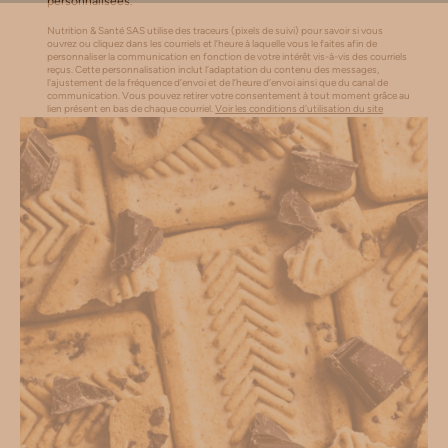
personnalisées.
Nutrition & Santé SAS utilise des traceurs (pixels de suivi) pour savoir si vous
ouvrez ou cliquez dans les courriels et l’heure à laquelle vous le faites afin de
personnaliser la communication en fonction de votre intérêt vis-à-vis des courriels
reçus. Cette personnalisation inclut l’adaptation du contenu des messages,
l'ajustement de la fréquence d’envoi et de l’heure d’envoi ainsi que du canal de
communication. Vous pouvez retirer votre consentement à tout moment grâce au
lien présent en bas de chaque courriel.
Voir les conditions d'utilisation du site