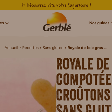
Découvrez vite votre Sugarscore !
es
Nos guides
Accueil
Recettes
Sans gluten
Royale de foie gras et compotée de rhubarbe, croûtons de pain de mie Sans Gluten
cres & Sans Sucres Ajoutés
Notre savoir-faire français
Sans sucres
Sans gluten
Agir pour l’en
Sans g
Sans Sucres & Sans Sucres Ajoutés
Biscuits Sans Gluten
Royale de
Sans Sucres & Sans Sucres Ajoutés
Gâteaux Sans Gluten
de Chocolat Sans Sucres Ajoutés
Tartines Sans Gluten
compotée
ns Sucres Ajoutés
Pains de mie Sans Gluten
r Sans Sucres Ajoutés
Petit-déjeuner Sans Glut
croûtons 