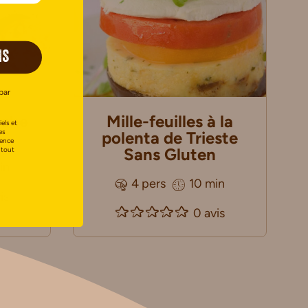
IS
par
eche
Mille-feuilles à la
els et
es
polenta de Trieste
uence
Sans Gluten
 tout
in
4 pers
10 min
is
0 avis