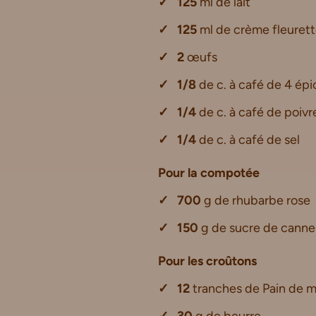
125
ml de lait
125
ml de crème fleuret
2
œufs
1/8
de c. à café de 4 épi
1/4
de c. à café de poivr
1/4
de c. à café de sel
Pour la compotée
700
g de rhubarbe rose
150
g de sucre de canne
Pour les croûtons
12
tranches de Pain de m