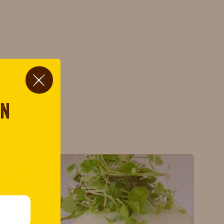
on
er