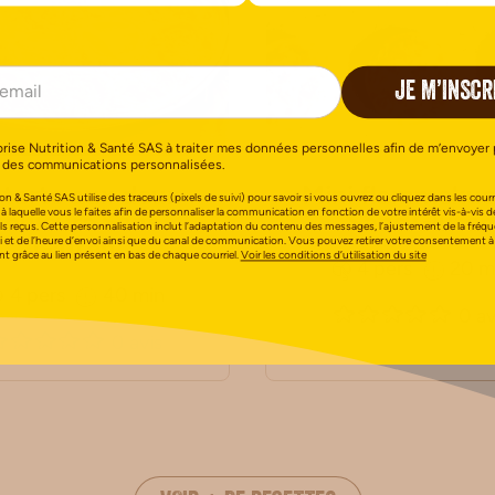
JE M’INSCR
orise Nutrition & Santé SAS à traiter mes données personnelles afin de m’envoyer 
 des communications personnalisées.
 tarte aux deux
Mini flammeku
on & Santé SAS utilise des traceurs (pixels de suivi) pour savoir si vous ouvrez ou cliquez dans les courri
 à laquelle vous le faites afin de personnaliser la communication en fonction de votre intérêt vis-à-vis d
couleurs Sans
Sans Gluten
els reçus. Cette personnalisation inclut l’adaptation du contenu des messages, l’ajustement de la fréq
Gluten
i et de l’heure d’envoi ainsi que du canal de communication. Vous pouvez retirer votre consentement à
 grâce au lien présent en bas de chaque courriel.
Voir les conditions d’utilisation du site
4 pers
20 m
4 pers
40 min
0 av
0 avis