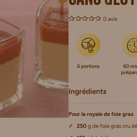
Sans Glu
0 avis
6 portions
60 mi
prépar
Ingrédients
Pour la royale de foie gras
250
g de foie gras cru d