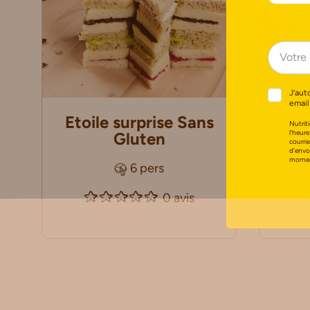
J’aut
email
Etoile surprise Sans
La
Nutriti
l’heure
Gluten
courri
d’envo
moment
6 pers
0 avis