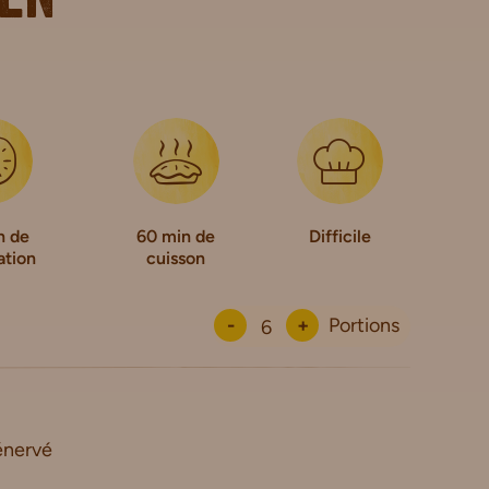
ten
n de
60 min de
Difficile
ation
cuisson
-
+
Portions
énervé