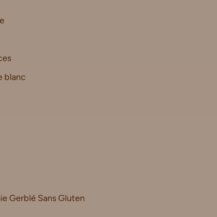
te
ces
e blanc
ie Gerblé Sans Gluten