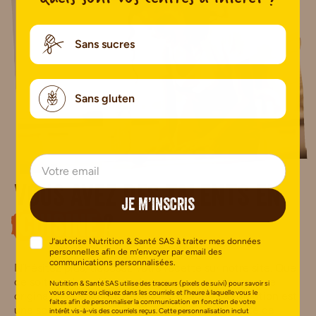
Sans sucres
Sans gluten
Vous avez des talents en
JE M’INSCRIS
cuisine
?
J’autorise Nutrition & Santé SAS à traiter mes données
personnelles afin de m’envoyer par email des
communications personnalisées.
N’hésitez plus, déposez votre recette sur notre site. Que
ce soit un plat salé, une douceur sucrée ou une idée
Nutrition & Santé SAS utilise des traceurs (pixels de suivi) pour savoir si
vous ouvrez ou cliquez dans les courriels et l’heure à laquelle vous le
originale pour le petit-déjeuner, chaque contribution est
faites afin de personnaliser la communication en fonction de votre
une source d’inspiration pour notre communauté de
intérêt vis-à-vis des courriels reçus. Cette personnalisation inclut