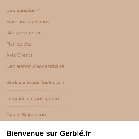
Une question ?
Foire aux questions
Nous contacter
Plan du site
Avis Clients
Déclaration d’accessibilité
Gerblé x Stade Toulousain
Le guide du sans gluten
Calcul Sugarscore
Suivez-nous sur les réseaux !