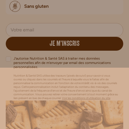
Sans gluten
JE M’INSCRIS
J’autorise Nutrition & Santé SAS à traiter mes données
personnelles afin de m’envoyer par email des communications
personnalisées.
Nutrition & Santé SAS utilise des traceurs (pixels de suivi) pour savoir si vous
ouvrez ou cliquez dans les courriels et l’heure à laquelle vous le faites afin de
personnaliser la communication en fonction de votre intérêt vis-à-vis des courriels
reçus. Cette personnalisation inclut l’adaptation du contenu des messages,
l'ajustement de la fréquence d’envoi et de l’heure d’envoi ainsi que du canal de
communication. Vous pouvez retirer votre consentement à tout moment grâce au
lien présent en bas de chaque courriel.
Voir les conditions d'utilisation du site