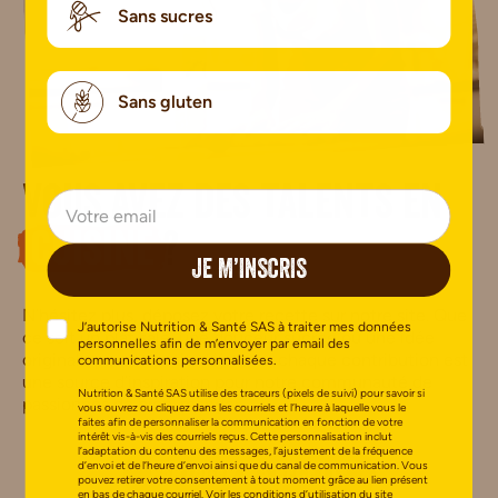
Sans sucres
Sans gluten
Vous avez des talents en
cuisine
?
JE M’INSCRIS
N’hésitez plus, déposez votre recette sur notre site. Que
J’autorise Nutrition & Santé SAS à traiter mes données
ce soit un plat salé, une douceur sucrée ou une idée
personnelles afin de m’envoyer par email des
originale pour le petit-déjeuner, chaque contribution est
communications personnalisées.
une source d’inspiration pour notre communauté de
Nutrition & Santé SAS utilise des traceurs (pixels de suivi) pour savoir si
passionnés de bien-manger.
vous ouvrez ou cliquez dans les courriels et l’heure à laquelle vous le
faites afin de personnaliser la communication en fonction de votre
intérêt vis-à-vis des courriels reçus. Cette personnalisation inclut
l’adaptation du contenu des messages, l’ajustement de la fréquence
d’envoi et de l’heure d’envoi ainsi que du canal de communication. Vous
PARTAGER MA RECETTE
pouvez retirer votre consentement à tout moment grâce au lien présent
en bas de chaque courriel.
Voir les conditions d’utilisation du site