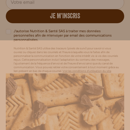
JE M’INSCRIS
J’autorise Nutrition & Santé SAS à traiter mes données
personnelles afin de m’envoyer par email des communications
personnalisées.
Nutrition & Santé SAS utilise des traceurs (pixels de suivi) pour savoir si vous
ouvrez ou cliquez dans les courriels et l’heure à laquelle vous le faites afin de
personnaliser la communication en fonction de votre intérêt vis-à-vis des courriels
reçus. Cette personnalisation inclut l’adaptation du contenu des messages,
l'ajustement de la fréquence d’envoi et de l’heure d’envoi ainsi que du canal de
communication. Vous pouvez retirer votre consentement à tout moment grâce au
lien présent en bas de chaque courriel.
Voir les conditions d'utilisation du site