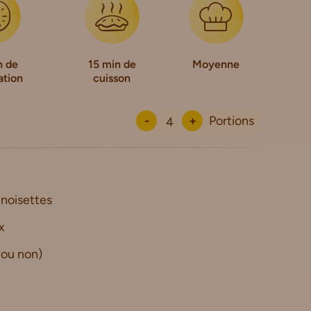
n de
15 min de
Moyenne
ation
cuisson
-
+
Portions
 noisettes
x
 ou non)