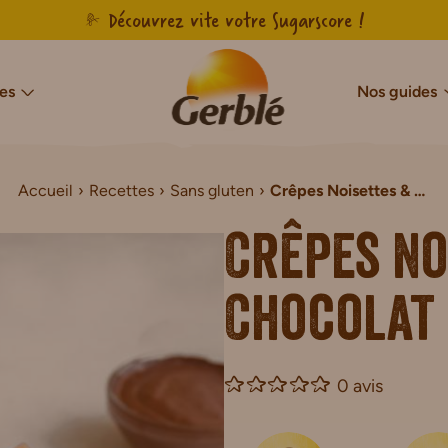
Découvrez vite votre Sugarscore !
es
Nos guides
Accueil
Recettes
Sans gluten
Crêpes Noisettes & Chocolat Sans Gluten
cres & Sans Sucres Ajoutés
Notre savoir-faire français
Sans sucres
Sans gluten
Agir pour l’en
Sans g
Sans Sucres & Sans Sucres Ajoutés
Biscuits Sans Gluten
Crêpes No
Sans Sucres & Sans Sucres Ajoutés
Gâteaux Sans Gluten
de Chocolat Sans Sucres Ajoutés
Tartines Sans Gluten
Chocolat
ns Sucres Ajoutés
Pains de mie Sans Gluten
r Sans Sucres Ajoutés
Petit-déjeuner Sans Glut
0 avis