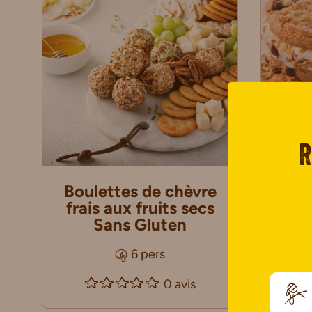
R
Boulettes de chèvre
Coo
frais aux fruits secs
Sans Gluten
6 pers
0 avis