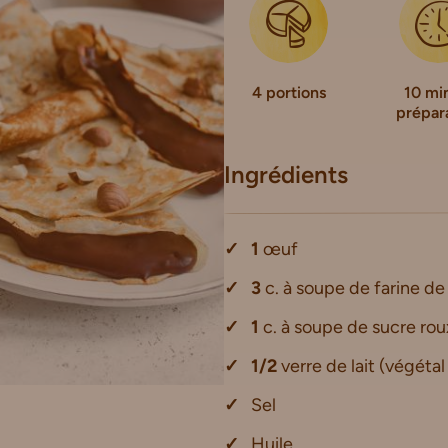
4 portions
10 mi
prépar
Ingrédients
1
œuf
3
c. à soupe de farine de
1
c. à soupe de sucre rou
1/2
verre de lait (végétal
Sel
Huile