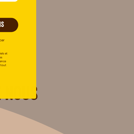
IS
par
els et
es
uence
 tout
 nous