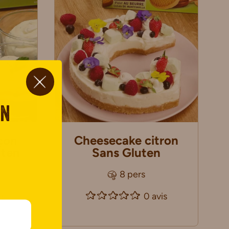
on
çon
Cheesecake citron
uten
Sans Gluten
8 pers
is
0 avis