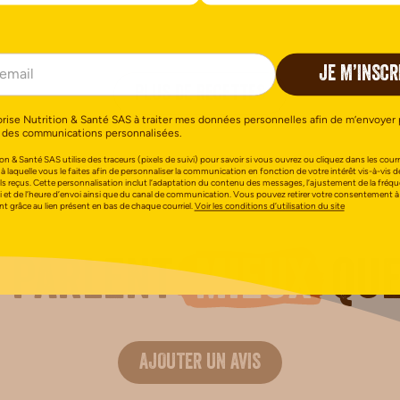
JE M’INSCR
PLUS DE RECETTES
orise Nutrition & Santé SAS à traiter mes données personnelles afin de m’envoyer 
 des communications personnalisées.
on & Santé SAS utilise des traceurs (pixels de suivi) pour savoir si vous ouvrez ou cliquez dans les courri
 à laquelle vous le faites afin de personnaliser la communication en fonction de votre intérêt vis-à-vis d
els reçus. Cette personnalisation inclut l’adaptation du contenu des messages, l’ajustement de la fréq
i et de l’heure d’envoi ainsi que du canal de communication. Vous pouvez retirer votre consentement à
 grâce au lien présent en bas de chaque courriel.
Voir les conditions d’utilisation du site
n parlent
mieux
que
AJOUTER UN AVIS