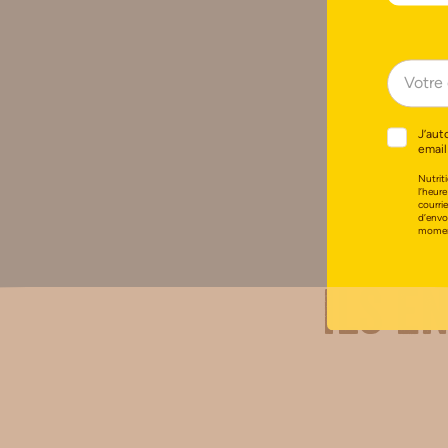
J’aut
email
Nutriti
l’heure
courri
d’envo
moment
Ils e