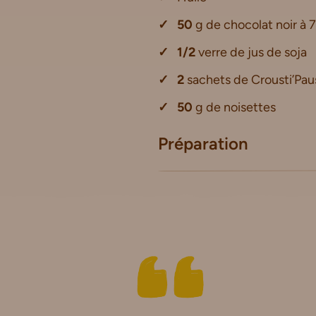
50
g de chocolat noir à
1/2
verre de jus de soja
2
sachets de Crousti’Pau
50
g de noisettes
Préparation