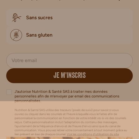
Sans sucres
Sans gluten
JE M’INSCRIS
J’autorise Nutrition & Santé SAS à traiter mes données
personnelles afin de m’envoyer par email des communications
personnalisées.
Nutrition & Santé SAS utilise des traceurs (pixels de suivi) pour savoir si vous
ouvrez ou cliquez dans les courriels et l’heure à laquelle vous le faites afin de
personnaliser la communication en fonction de votre intérêt vis-à-vis des courriels
reçus. Cette personnalisation inclut l’adaptation du contenu des messages,
l'ajustement de la fréquence d’envoi et de l’heure d’envoi ainsi que du canal de
communication. Vous pouvez retirer votre consentement à tout moment grâce au
lien présent en bas de chaque courriel.
Voir les conditions d'utilisation du site