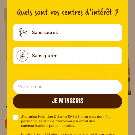
Quels sont vos centres d’intérêt ?
Sans sucres
Sans gluten
JE M’INSCRIS
Vous avez des talents en
J’autorise Nutrition & Santé SAS à traiter mes données
cuisine
?
personnelles afin de m’envoyer par email des
communications personnalisées.
Nutrition & Santé SAS utilise des traceurs (pixels de suivi) pour savoir si