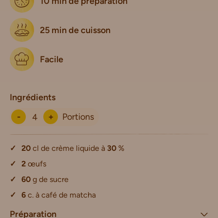
10 min de préparation
25 min de cuisson
Facile
Ingrédients
-
+
Portions
20
cl de crème liquide à
30
%
2
œufs
60
g de sucre
6
c. à café de matcha
Préparation