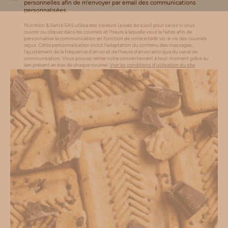
personnelles afin de m’envoyer par email des communications
personnalisées.
Nutrition & Santé SAS utilise des traceurs (pixels de suivi) pour savoir si vous
ouvrez ou cliquez dans les courriels et l’heure à laquelle vous le faites afin de
personnaliser la communication en fonction de votre intérêt vis-à-vis des courriels
reçus. Cette personnalisation inclut l’adaptation du contenu des messages,
l'ajustement de la fréquence d’envoi et de l’heure d’envoi ainsi que du canal de
communication. Vous pouvez retirer votre consentement à tout moment grâce au
lien présent en bas de chaque courriel.
Voir les conditions d'utilisation du site