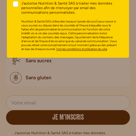
!
J’autorise Nutrition & Santé SAS à traiter mes données
personnelles afin de m’envoyer par email des
communications personnalisées.
Retrouvez tous nos conseils, recettes, promotions et
Nutrition & Santé SAS utilise des traceurs (pixels de suivi) pour savoir si
nouveautés gourmandes !
vous ouvrez ou cliquez dans les courriels et l’heure à laquelle vous le
faites afin de personnaliser la communication en fonction de votre
intérêt vis-à-vis des courriels reçus. Cette personnalisation inclut
Quels sont vos centres d'intérêt ?
l’adaptation du contenu des messages, l’ajustement de la fréquence
d’envoi et de l’heure d’envoi ainsi que du canal de communication. Vous
pouvez retirer votre consentement à tout moment grâce au lien présent
en bas de chaque courriel.
Voir les conditions d’utilisation du site
Sans sucres
Sans gluten
JE M’INSCRIS
J’autorise Nutrition & Santé SAS à traiter mes données