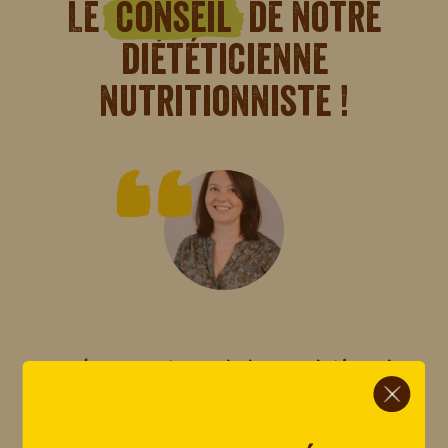
Le
conseil
de notre
diététicienne
nutritionniste !
Une bonne alimentation est l’un des
ci.
éléments clés d’un bon niveau de