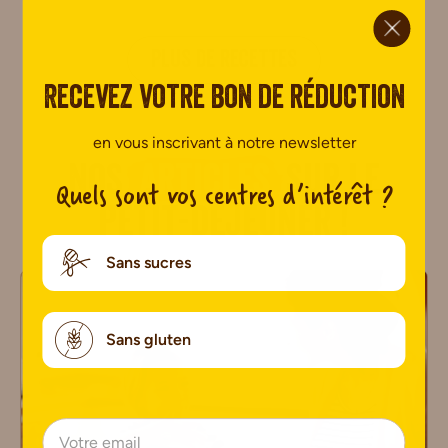
ci.
PLUS DE RECETTES
Recevez votre bon de réduction
en vous inscrivant à notre newsletter
Nos
articles
sur le
Quels sont vos centres d’intérêt ?
petit-déjeuner !
Sans sucres
Sans gluten