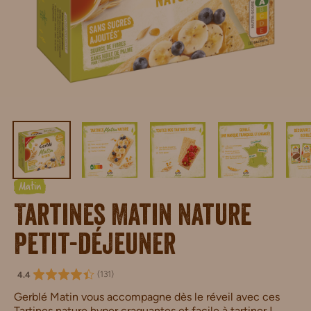
Matin
Tartines Matin Nature
Petit-déjeuner
(
131
)
4.4
Gerblé Matin vous accompagne dès le réveil avec ces
Tartines nature hyper craquantes et facile à tartiner !