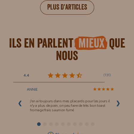
PLUS D’ARTICLES
Ils en parlent
mieux
que
nous
(
131
)
4.4
ANNIE
j'en ai toujours dans mes placards pour les jours il
❮
❯
n'y a plus de pain, on peu faire de très bon toast
fromage frais saumon fumé