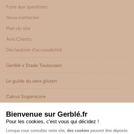
Foire aux questions
Nous contacter
Plan du site
Avis Clients
Déclaration d’accessibilité
Gerblé x Stade Toulousain
Le guide du sans gluten
Calcul Sugarscore
Suivez-nous sur les réseaux !