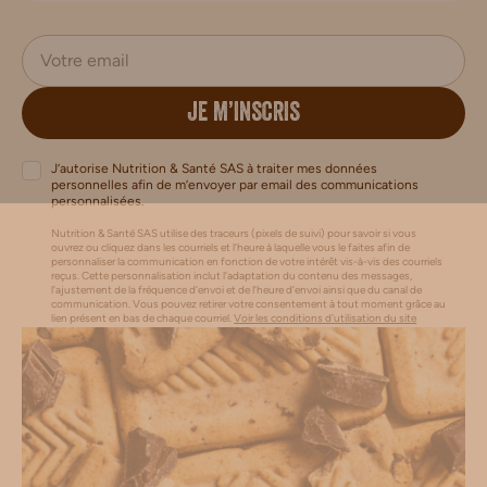
JE M’INSCRIS
J’autorise Nutrition & Santé SAS à traiter mes données
personnelles afin de m’envoyer par email des communications
personnalisées.
Nutrition & Santé SAS utilise des traceurs (pixels de suivi) pour savoir si vous
ouvrez ou cliquez dans les courriels et l’heure à laquelle vous le faites afin de
personnaliser la communication en fonction de votre intérêt vis-à-vis des courriels
reçus. Cette personnalisation inclut l’adaptation du contenu des messages,
l'ajustement de la fréquence d’envoi et de l’heure d’envoi ainsi que du canal de
communication. Vous pouvez retirer votre consentement à tout moment grâce au
lien présent en bas de chaque courriel.
Voir les conditions d'utilisation du site