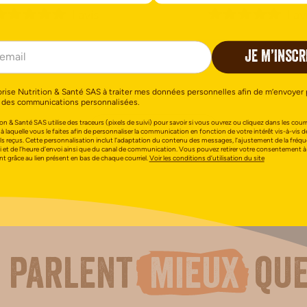
1 avis
1 av
JE M’INSCR
orise Nutrition & Santé SAS à traiter mes données personnelles afin de m’envoyer 
 des communications personnalisées.
on & Santé SAS utilise des traceurs (pixels de suivi) pour savoir si vous ouvrez ou cliquez dans les courri
PLUS DE RECETTES
 à laquelle vous le faites afin de personnaliser la communication en fonction de votre intérêt vis-à-vis d
els reçus. Cette personnalisation inclut l’adaptation du contenu des messages, l’ajustement de la fréq
i et de l’heure d’envoi ainsi que du canal de communication. Vous pouvez retirer votre consentement à
 grâce au lien présent en bas de chaque courriel.
Voir les conditions d’utilisation du site
n parlent
mieux
que