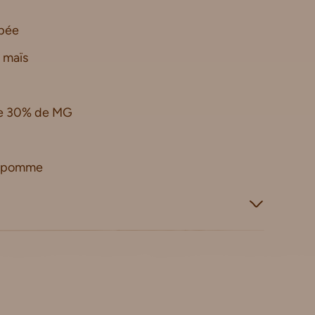
âpée
 maïs
te 30% de MG
e pomme