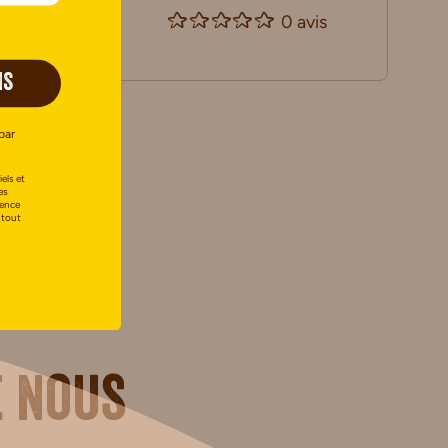
is
0 avis
IS
par
els et
es
uence
 tout
 nous