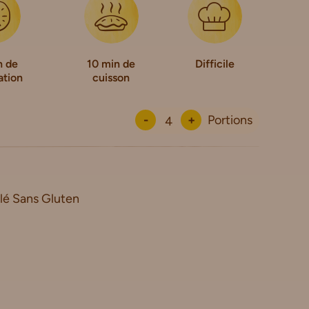
n de
10 min de
Difficile
ation
cuisson
-
+
Portions
lé Sans Gluten