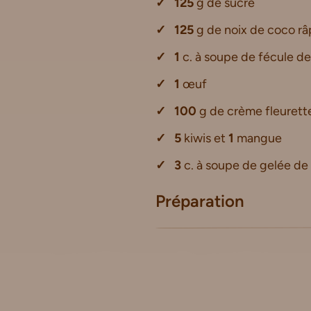
125
g de sucre
125
g de noix de coco r
1
c. à soupe de fécule de
1
œuf
100
g de crème fleuret
5
kiwis et
1
mangue
3
c. à soupe de gelée d
Préparation