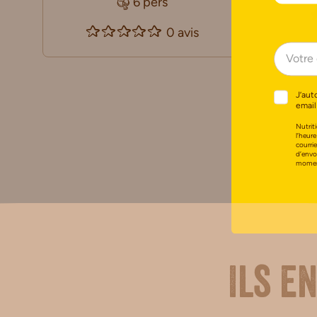
6 pers
0 avis
J’aut
email
Nutriti
l’heure
courri
d’envo
moment
Ils e