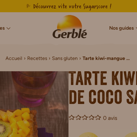
Découvrez vite votre Sugarscore !
es
Nos guides
Accueil
Recettes
Sans gluten
Tarte kiwi-mangue et noix de coco Sans Gluten
cres & Sans Sucres Ajoutés
Notre savoir-faire français
Sans sucres
Sans gluten
Agir pour l’en
Sans g
Sans Sucres & Sans Sucres Ajoutés
Biscuits Sans Gluten
Tarte kiw
Sans Sucres & Sans Sucres Ajoutés
Gâteaux Sans Gluten
de Chocolat Sans Sucres Ajoutés
Tartines Sans Gluten
de coco S
ns Sucres Ajoutés
Pains de mie Sans Gluten
r Sans Sucres Ajoutés
Petit-déjeuner Sans Glut
0 avis