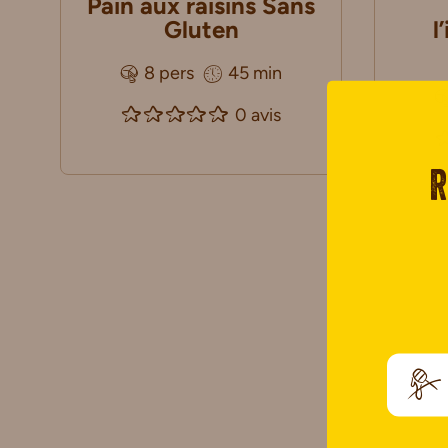
Pain aux raisins Sans
Gluten
l
8 pers
45 min
0 avis
R