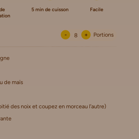
de
5 min de cuisson
Facile
ation
-
+
Portions
igne
ou de maïs
itié des noix et coupez en morceau l’autre)
vante