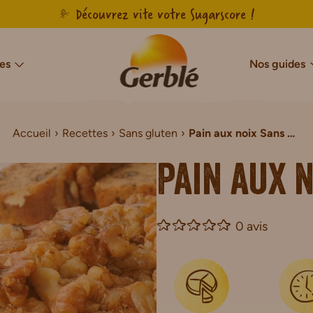
Découvrez vite votre Sugarscore !
es
Nos guides
Accueil
Recettes
Sans gluten
Pain aux noix Sans Gluten
cres & Sans Sucres Ajoutés
Notre savoir-faire français
Sans sucres
Sans gluten
Agir pour l’en
Sans g
Sans Sucres & Sans Sucres Ajoutés
Biscuits Sans Gluten
Pain aux 
Sans Sucres & Sans Sucres Ajoutés
Gâteaux Sans Gluten
de Chocolat Sans Sucres Ajoutés
Tartines Sans Gluten
0 avis
ns Sucres Ajoutés
Pains de mie Sans Gluten
r Sans Sucres Ajoutés
Petit-déjeuner Sans Glut