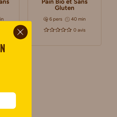
Sans
Pain Bio et Sans
Gluten
in
6 pers
40 min
is
0 avis
on