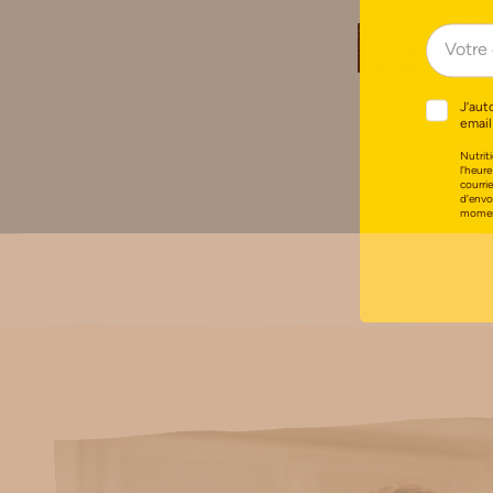
Ils e
J’aut
email
Nutriti
l’heure
courri
d’envo
moment