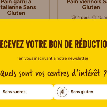
Pain garni à
Pain viennois 
’italienne Sans
Gluten
Gluten
4 pers
45 m
4 pers
45 min
0 av
0 avis
ecevez votre bon de réducti
en vous inscrivant à notre newsletter
VOIR + DE RECETTES
Quels sont vos centres d’intérêt ?
Sans sucres
Sans gluten