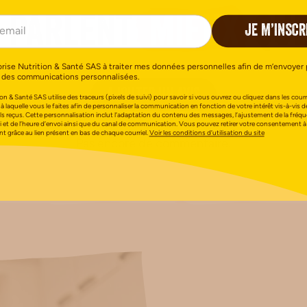
n parlent
mieux
que
JE M’INSCR
orise Nutrition & Santé SAS à traiter mes données personnelles afin de m’envoyer 
 des communications personnalisées.
AJOUTER UN AVIS
on & Santé SAS utilise des traceurs (pixels de suivi) pour savoir si vous ouvrez ou cliquez dans les courri
 à laquelle vous le faites afin de personnaliser la communication en fonction de votre intérêt vis-à-vis d
els reçus. Cette personnalisation inclut l’adaptation du contenu des messages, l’ajustement de la fréq
i et de l’heure d’envoi ainsi que du canal de communication. Vous pouvez retirer votre consentement à
 grâce au lien présent en bas de chaque courriel.
Voir les conditions d’utilisation du site
Pas encore de commentaire.