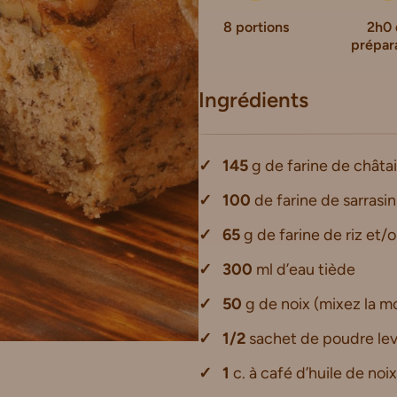
8 portions
2h0 
prépar
Ingrédients
145
g de farine de châta
100
de farine de sarrasin
65
g de farine de riz et/
300
ml d’eau tiède
50
g de noix (mixez la mo
1/2
sachet de poudre le
1
c. à café d’huile de noix