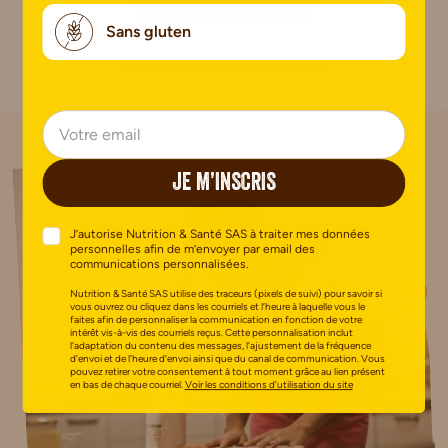
AJOUTER UN AVIS
Sans gluten
Pas encore de commentaire.
JE M’INSCRIS
J’autorise Nutrition & Santé SAS à traiter mes données
personnelles afin de m’envoyer par email des
communications personnalisées.
Nutrition & Santé SAS utilise des traceurs (pixels de suivi) pour savoir si
vous ouvrez ou cliquez dans les courriels et l’heure à laquelle vous le
faites afin de personnaliser la communication en fonction de votre
intérêt vis-à-vis des courriels reçus. Cette personnalisation inclut
l’adaptation du contenu des messages, l’ajustement de la fréquence
d’envoi et de l’heure d’envoi ainsi que du canal de communication. Vous
pouvez retirer votre consentement à tout moment grâce au lien présent
en bas de chaque courriel.
Voir les conditions d’utilisation du site