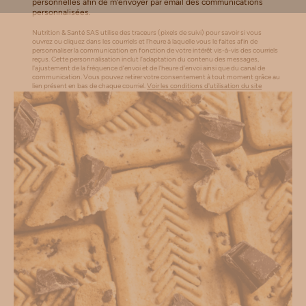
personnelles afin de m’envoyer par email des communications
personnalisées.
Nutrition & Santé SAS utilise des traceurs (pixels de suivi) pour savoir si vous
ouvrez ou cliquez dans les courriels et l’heure à laquelle vous le faites afin de
personnaliser la communication en fonction de votre intérêt vis-à-vis des courriels
reçus. Cette personnalisation inclut l’adaptation du contenu des messages,
l'ajustement de la fréquence d’envoi et de l’heure d’envoi ainsi que du canal de
communication. Vous pouvez retirer votre consentement à tout moment grâce au
lien présent en bas de chaque courriel.
Voir les conditions d'utilisation du site