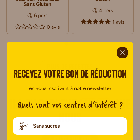
Sans Gluten
4 pers
6 pers
1 avis
0 avis
ci.
PLUS DE RECETTES
Recevez votre bon de réduction
en vous inscrivant à notre newsletter
Quels sont vos centres d’intérêt ?
Ils en parlent
mieux
que
nous
Sans sucres