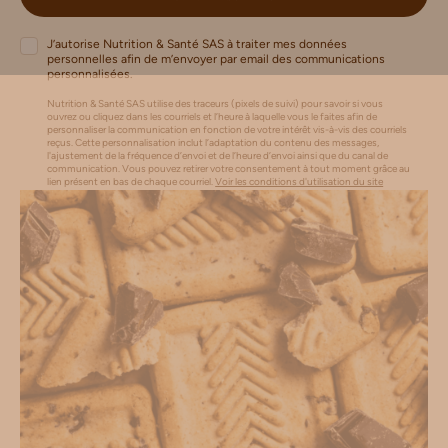
J’autorise Nutrition & Santé SAS à traiter mes données
personnelles afin de m’envoyer par email des communications
personnalisées.
Nutrition & Santé SAS utilise des traceurs (pixels de suivi) pour savoir si vous
ouvrez ou cliquez dans les courriels et l’heure à laquelle vous le faites afin de
personnaliser la communication en fonction de votre intérêt vis-à-vis des courriels
reçus. Cette personnalisation inclut l’adaptation du contenu des messages,
l'ajustement de la fréquence d’envoi et de l’heure d’envoi ainsi que du canal de
communication. Vous pouvez retirer votre consentement à tout moment grâce au
lien présent en bas de chaque courriel.
Voir les conditions d'utilisation du site