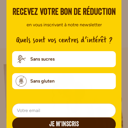
Recevez votre bon de réduction
AJOUTER UN AVIS
en vous inscrivant à notre newsletter
Pas encore de commentaire.
Quels sont vos centres d’intérêt ?
Sans sucres
Sans gluten
JE M’INSCRIS