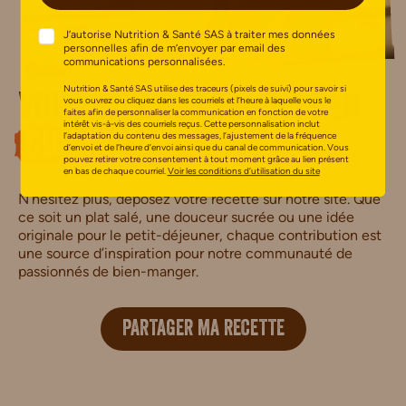
J’autorise Nutrition & Santé SAS à traiter mes données
personnelles afin de m’envoyer par email des
communications personnalisées.
Nutrition & Santé SAS utilise des traceurs (pixels de suivi) pour savoir si
Vous avez des talents en
vous ouvrez ou cliquez dans les courriels et l’heure à laquelle vous le
faites afin de personnaliser la communication en fonction de votre
intérêt vis-à-vis des courriels reçus. Cette personnalisation inclut
l’adaptation du contenu des messages, l’ajustement de la fréquence
cuisine
?
d’envoi et de l’heure d’envoi ainsi que du canal de communication. Vous
pouvez retirer votre consentement à tout moment grâce au lien présent
en bas de chaque courriel.
Voir les conditions d’utilisation du site
N’hésitez plus, déposez votre recette sur notre site. Que
ce soit un plat salé, une douceur sucrée ou une idée
originale pour le petit-déjeuner, chaque contribution est
une source d’inspiration pour notre communauté de
passionnés de bien-manger.
PARTAGER MA RECETTE