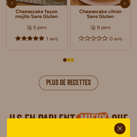
Cheesecake façon
Cheesecake citron
mojito Sans Gluten
Sans Gluten
6 pers
8 pers
1 avis
0 avis
PLUS DE RECETTES
Ils en parlent
mieux
que
ci.
nous