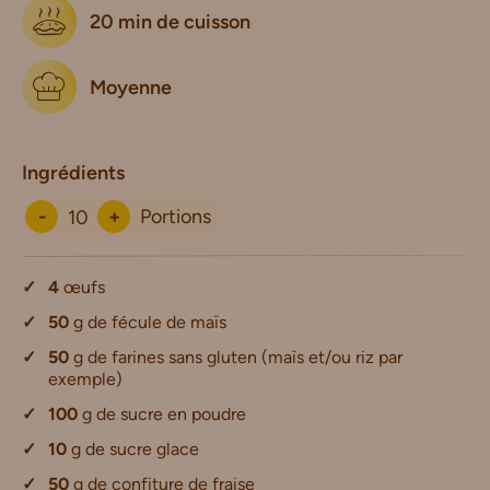
20 min de cuisson
Moyenne
Ingrédients
-
+
Portions
4
œufs
50
g de fécule de maïs
50
g de farines sans gluten (maïs et/ou riz par
exemple)
100
g de sucre en poudre
10
g de sucre glace
50
g de confiture de fraise