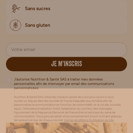
Sans sucres
Sans gluten
JE M’INSCRIS
J’autorise Nutrition & Santé SAS à traiter mes données
personnelles afin de m’envoyer par email des communications
personnalisées.
Nutrition & Santé SAS utilise des traceurs (pixels de suivi) pour savoir si vous
ouvrez ou cliquez dans les courriels et l’heure à laquelle vous le faites afin de
personnaliser la communication en fonction de votre intérêt vis-à-vis des courriels
reçus. Cette personnalisation inclut l’adaptation du contenu des messages,
l'ajustement de la fréquence d’envoi et de l’heure d’envoi ainsi que du canal de
communication. Vous pouvez retirer votre consentement à tout moment grâce au
lien présent en bas de chaque courriel.
Voir les conditions d'utilisation du site