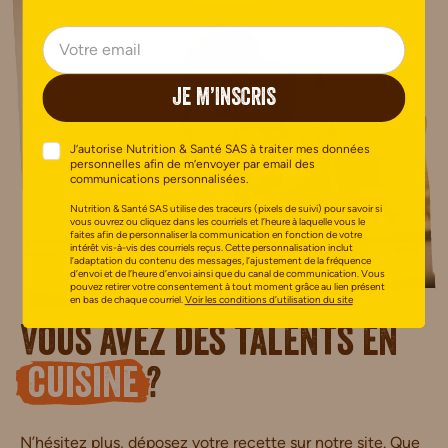
JE M’INSCRIS
J’autorise Nutrition & Santé SAS à traiter mes données
personnelles afin de m’envoyer par email des
communications personnalisées.
Nutrition & Santé SAS utilise des traceurs (pixels de suivi) pour savoir si
vous ouvrez ou cliquez dans les courriels et l’heure à laquelle vous le
faites afin de personnaliser la communication en fonction de votre
intérêt vis-à-vis des courriels reçus. Cette personnalisation inclut
l’adaptation du contenu des messages, l’ajustement de la fréquence
d’envoi et de l’heure d’envoi ainsi que du canal de communication. Vous
pouvez retirer votre consentement à tout moment grâce au lien présent
en bas de chaque courriel.
Voir les conditions d’utilisation du site
Vous avez des talents en
cuisine
?
N’hésitez plus, déposez votre recette sur notre site. Que