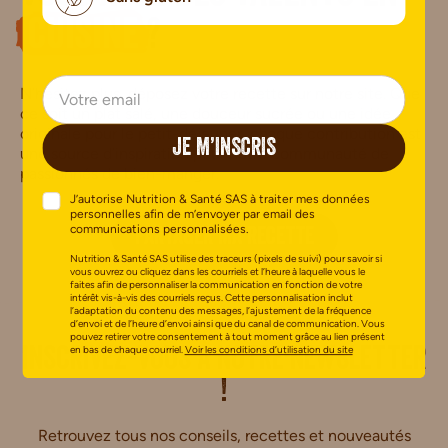
cuisine
?
N’hésitez plus, déposez votre recette sur notre site. Que
ce soit un plat salé, une douceur sucrée ou une idée
originale pour le petit-déjeuner, chaque contribution est
JE M’INSCRIS
une source d’inspiration pour notre communauté de
passionnés de bien-manger.
J’autorise Nutrition & Santé SAS à traiter mes données
personnelles afin de m’envoyer par email des
communications personnalisées.
PARTAGER MA RECETTE
Nutrition & Santé SAS utilise des traceurs (pixels de suivi) pour savoir si
vous ouvrez ou cliquez dans les courriels et l’heure à laquelle vous le
faites afin de personnaliser la communication en fonction de votre
intérêt vis-à-vis des courriels reçus. Cette personnalisation inclut
l’adaptation du contenu des messages, l’ajustement de la fréquence
d’envoi et de l’heure d’envoi ainsi que du canal de communication. Vous
pouvez retirer votre consentement à tout moment grâce au lien présent
en bas de chaque courriel.
Voir les conditions d’utilisation du site
i.
Inscrivez-vous à notre newsletter
!
Retrouvez tous nos conseils, recettes et nouveautés