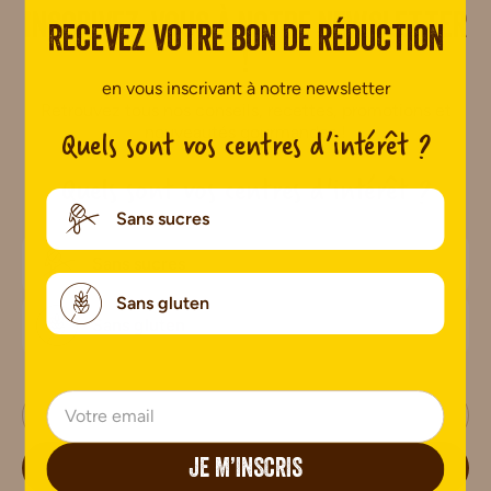
i.
Inscrivez-vous à notre newsletter
Recevez votre bon de réduction
!
en vous inscrivant à notre newsletter
Retrouvez tous nos conseils, recettes, promotions et
Quels sont vos centres d’intérêt ?
nouveautés gourmandes !
Quels sont vos centres d'intérêt ?
Sans sucres
Sans sucres
Sans gluten
Sans gluten
JE M’INSCRIS
JE M’INSCRIS