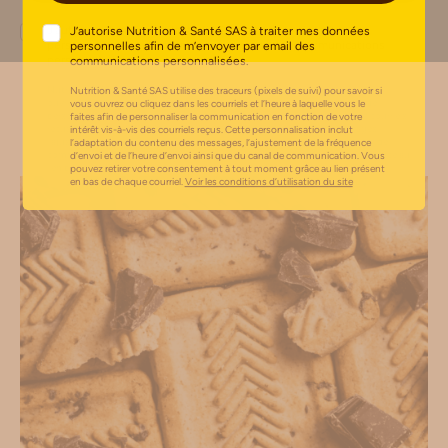
J’autorise Nutrition & Santé SAS à traiter mes données
J’autorise Nutrition & Santé SAS à traiter mes données
personnelles afin de m’envoyer par email des communications
personnelles afin de m’envoyer par email des
personnalisées.
communications personnalisées.
Nutrition & Santé SAS utilise des traceurs (pixels de suivi) pour savoir si vous
Nutrition & Santé SAS utilise des traceurs (pixels de suivi) pour savoir si
ouvrez ou cliquez dans les courriels et l’heure à laquelle vous le faites afin de
vous ouvrez ou cliquez dans les courriels et l’heure à laquelle vous le
personnaliser la communication en fonction de votre intérêt vis-à-vis des courriels
faites afin de personnaliser la communication en fonction de votre
reçus. Cette personnalisation inclut l’adaptation du contenu des messages,
intérêt vis-à-vis des courriels reçus. Cette personnalisation inclut
l'ajustement de la fréquence d’envoi et de l’heure d’envoi ainsi que du canal de
l’adaptation du contenu des messages, l’ajustement de la fréquence
communication. Vous pouvez retirer votre consentement à tout moment grâce au
d’envoi et de l’heure d’envoi ainsi que du canal de communication. Vous
lien présent en bas de chaque courriel.
Voir les conditions d'utilisation du site
pouvez retirer votre consentement à tout moment grâce au lien présent
en bas de chaque courriel.
Voir les conditions d’utilisation du site