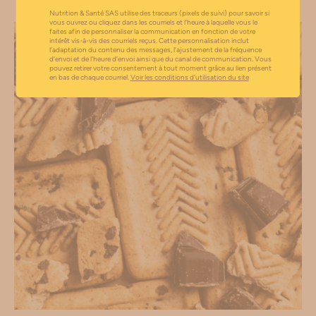
communication. Vous pouvez retirer votre consentement à tout moment grâce au
Nutrition & Santé SAS utilise des traceurs (pixels de suivi) pour savoir si
lien présent en bas de chaque courriel.
Voir les conditions d'utilisation du site
vous ouvrez ou cliquez dans les courriels et l’heure à laquelle vous le
faites afin de personnaliser la communication en fonction de votre
intérêt vis-à-vis des courriels reçus. Cette personnalisation inclut
l’adaptation du contenu des messages, l’ajustement de la fréquence
d’envoi et de l’heure d’envoi ainsi que du canal de communication. Vous
pouvez retirer votre consentement à tout moment grâce au lien présent
en bas de chaque courriel.
Voir les conditions d’utilisation du site