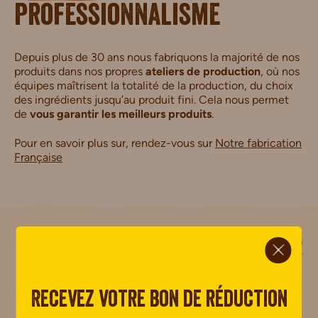
professionnalisme
Depuis plus de 30 ans nous fabriquons la majorité de nos
produits dans nos propres
ateliers de production
, où nos
équipes maîtrisent la totalité de la production, du choix
des ingrédients jusqu’au produit fini. Cela nous permet
de
vous garantir les meilleurs produits
.
Pour en savoir plus sur, rendez-vous sur
Notre fabrication
Française
ci.
i.
Inscrivez-vous à notre newsletter
!
Recevez votre bon de réduction
Retrouvez tous nos conseils, recettes, promotions et
nouveautés gourmandes !