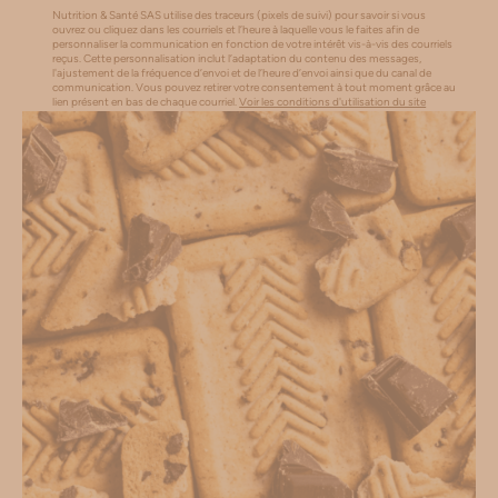
Nutrition & Santé SAS utilise des traceurs (pixels de suivi) pour savoir si vous
ouvrez ou cliquez dans les courriels et l’heure à laquelle vous le faites afin de
personnaliser la communication en fonction de votre intérêt vis-à-vis des courriels
reçus. Cette personnalisation inclut l’adaptation du contenu des messages,
l'ajustement de la fréquence d’envoi et de l’heure d’envoi ainsi que du canal de
communication. Vous pouvez retirer votre consentement à tout moment grâce au
lien présent en bas de chaque courriel.
Voir les conditions d'utilisation du site