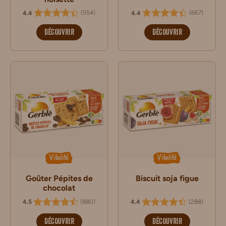
(
554
)
(
667
)
4.4
4.4
DÉCOUVRIR
DÉCOUVRIR
Vitalité
Vitalité
Goûter Pépites de
Biscuit soja figue
chocolat
(
880
)
(
288
)
4.5
4.4
DÉCOUVRIR
DÉCOUVRIR