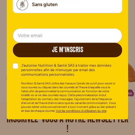
AFFICHER PLUS
Sans gluten
Nos autres gammes
JE M’INSCRIS
J’autorise Nutrition & Santé SAS à traiter mes données
personnelles afin de m’envoyer par email des
communications personnalisées.
Nutrition & Santé SAS utilise des traceurs (pixels de suivi) pour savoir si
vous ouvrez ou cliquez dans les courriels et l’heure à laquelle vous le
faites afin de personnaliser la communication en fonction de votre
Bien-être
Petit-déjeuner
Biscuits Bio
Sans gluten
intérêt vis-à-vis des courriels reçus. Cette personnalisation inclut
l’adaptation du contenu des messages, l’ajustement de la fréquence
d’envoi et de l’heure d’envoi ainsi que du canal de communication. Vous
pouvez retirer votre consentement à tout moment grâce au lien présent
en bas de chaque courriel.
Voir les conditions d’utilisation du site
i.
Inscrivez-vous à notre newsletter
!