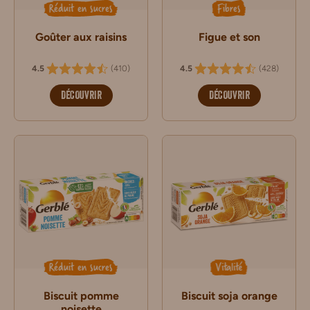
Réduit en sucres
Fibres
Goûter aux raisins
Figue et son
(
410
)
(
428
)
4.5
4.5
DÉCOUVRIR
DÉCOUVRIR
Réduit en sucres
Vitalité
Biscuit pomme
Biscuit soja orange
noisette