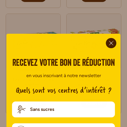
ci.
Recevez votre bon de réduction
Réduit en sucres
Vitalité
en vous inscrivant à notre newsletter
Goûter aux écorces
Biscuit chocolat
confites
saveur amande
Quels sont vos centres d’intérêt ?
(
375
)
(
642
)
4.5
4.6
DÉCOUVRIR
DÉCOUVRIR
Sans sucres