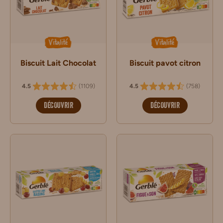
Vitalité
Vitalité
Biscuit Lait Chocolat
Biscuit pavot citron
(
1109
)
(
758
)
4.5
4.5
DÉCOUVRIR
DÉCOUVRIR